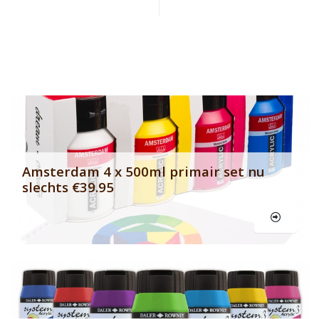
Banner row 2
Le
Amsterdam 4 x 500ml primair set nu
slechts €39.95
Le