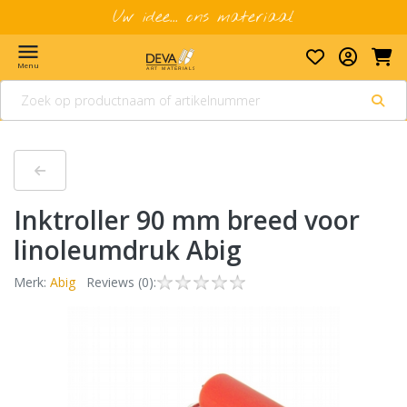
Uw idee... ons materiaal
menu
Menu
Inktroller 90 mm breed voor
linoleumdruk Abig
Merk:
Abig
Reviews (0):