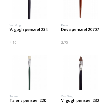
Van Gogh
Deva
v. gogh penseel 234
deva penseel 20707
4,10
2,75
Talens
Van Gogh
talens penseel 220
v. gogh penseel 232