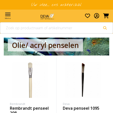
Uw idee... ons materiaal
menu
Menu
Olie/ acryl penselen
Rembrandt
Deva
rembrandt penseel
deva penseel 1095