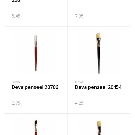
208
5,45
7,95
Deva
Deva
deva penseel 20706
deva penseel 20454
2,75
4,25