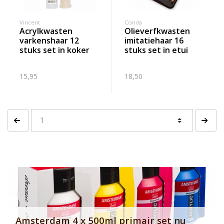
Vincent
Conda
acrylkwasten
olieverfkwasten
varkenshaar 12
imitatiehaar 16
stuks set in koker
stuks set in etui
15,95
18,50
Vorige pagina
Volgen
Banner row 2
Le
Amsterdam 4 x 500ml primair set nu