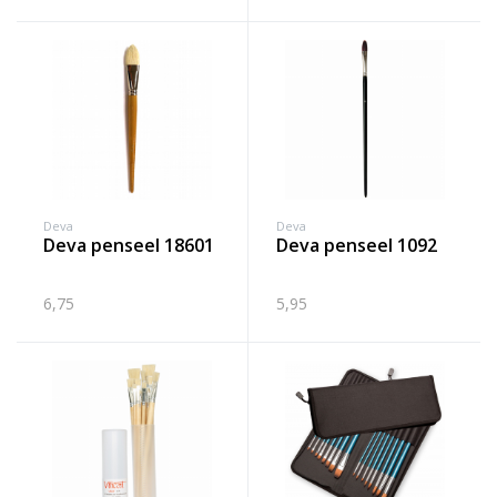
Deva
Deva
deva penseel 18601
deva penseel 1092
6,75
5,95