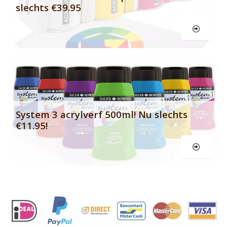
slechts €39.95
Le
System 3 acrylverf 500ml! Nu slechts
€11.95!