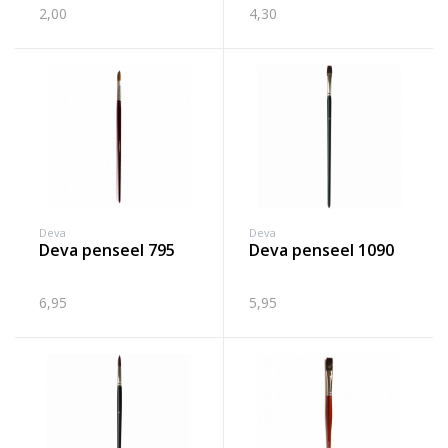
2,00
4,30
Deva
Deva
deva penseel 795
deva penseel 1090
6,95
5,95