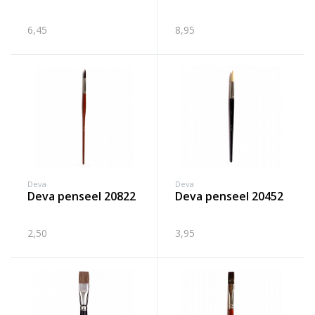
6,45
8,95
Deva
Deva
deva penseel 20822
deva penseel 20452
2,50
3,95