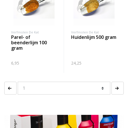
Verfmolen De Kat
Verfmolen De Kat
parel- of
huidenlijm 500 gram
beenderlijm 100
gram
6,95
24,25
Vorige pagina
Volgen
Banner row 2
Le