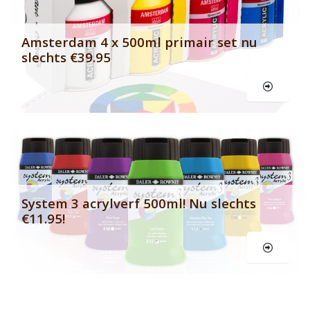
Amsterdam 4 x 500ml primair set nu
slechts €39.95
Le
System 3 acrylverf 500ml! Nu slechts
€11.95!