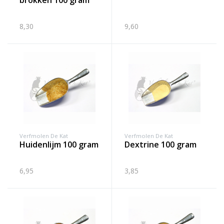
brokken 100 gram
8,30
9,60
Verfmolen De Kat
Verfmolen De Kat
huidenlijm 100 gram
dextrine 100 gram
6,95
3,85