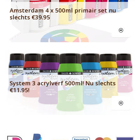
Amsterdam 4 x 500ml primair set nu
slechts €39.95
Le
System 3 acrylverf 500ml! Nu slechts
€11.95!