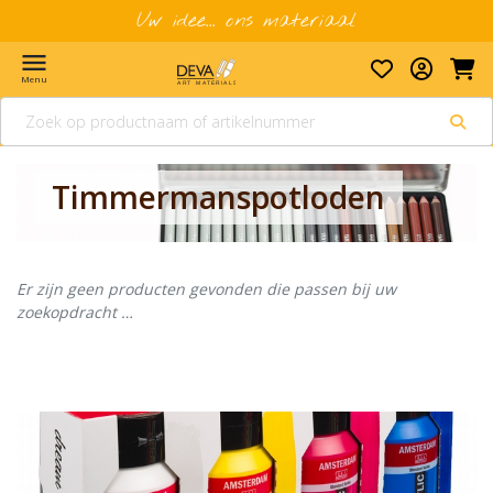
Uw idee... ons materiaal
menu
Menu
Timmermanspotloden
Er zijn geen producten gevonden die passen bij uw
zoekopdracht …
Banner row 2
Le