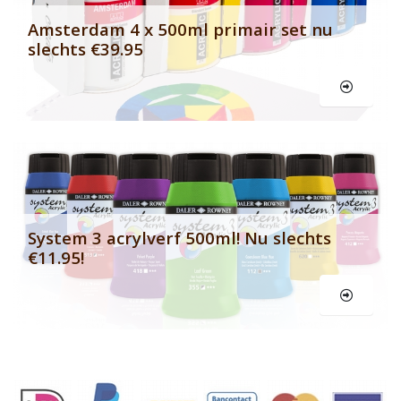
Amsterdam 4 x 500ml primair set nu
slechts €39.95
Le
System 3 acrylverf 500ml! Nu slechts
€11.95!