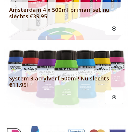
Amsterdam 4 x 500ml primair set nu
slechts €39.95
Le
System 3 acrylverf 500ml! Nu slechts
€11.95!