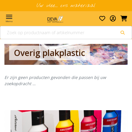
Uw idee... ons materiaal
menu
Menu
Overig plakplastic
Er zijn geen producten gevonden die passen bij uw
zoekopdracht …
Banner row 2
Le