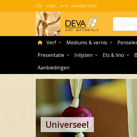
Uw idee... ons materiaal
home
Verf
Mediums & vernis
Pensele
expand_more
expand_more
Presentatie
Inlijsten
Ets & lino
expand_more
expand_more
expand_more
Aanbiedingen
Universeel