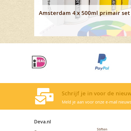
Amsterdam 4 x 500ml primair set 
Schrijf je in voor de nieu
Meld je aan voor onze e-mail nieuws
Deva.nl
Stiften