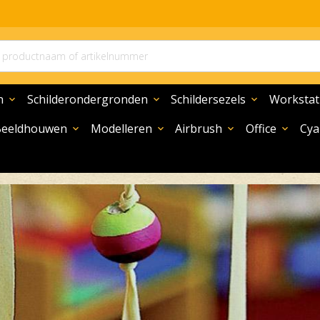
n
Schilderondergronden
Schildersezels
Workstat
expand_more
expand_more
expand_more
Beeldhouwen
Modelleren
Airbrush
Office
Cya
expand_more
expand_more
expand_more
expand_more