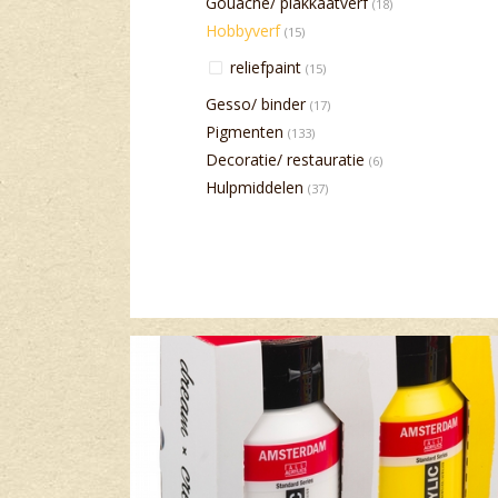
Gouache/ plakkaatverf
(18)
Hobbyverf
(15)
reliefpaint
(15)
Gesso/ binder
(17)
Pigmenten
(133)
Decoratie/ restauratie
(6)
Hulpmiddelen
(37)
Banner row 2