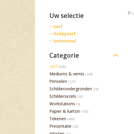
Er 
Uw selectie
Verf
Hobbyverf
Universeel
Categorie
Verf
(434)
Mediums & vernis
(229)
Penselen
(127)
Schilderondergronden
(19)
Schildersezels
(50)
Workstations
(9)
Papier & karton
(192)
Tekenen
(480)
Presentatie
(32)
Inlijsten
(32)