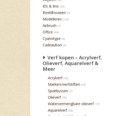
Ets & lino
(24)
Beeldhouwen
(5)
Modelleren
(131)
Airbrush
(7)
Office
(49)
Cyanotype
(4)
Cadeaubon
(4)
Verf kopen – Acrylverf,
Olieverf, Aquarelverf &
Meer
Acrylverf
(50)
Markers/verfstiften
(42)
Spuitbussen
(7)
Olieverf
(35)
Watervermengbare olieverf
(17)
Aquarelverf
(68)