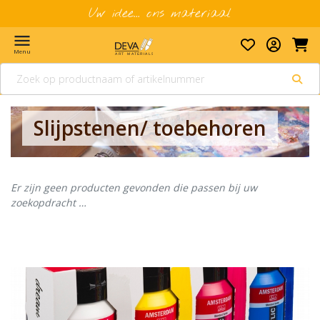
Uw idee... ons materiaal
menu
Menu
Slijpstenen/ toebehoren
Er zijn geen producten gevonden die passen bij uw
zoekopdracht …
Banner row 2
Le