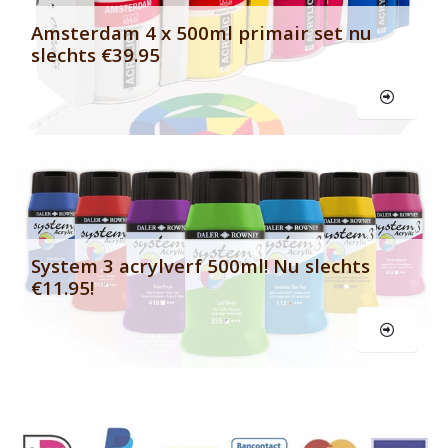
Amsterdam 4 x 500ml primair set nu
slechts €39.95
Le
System 3 acrylverf 500ml! Nu slechts
€11.95!