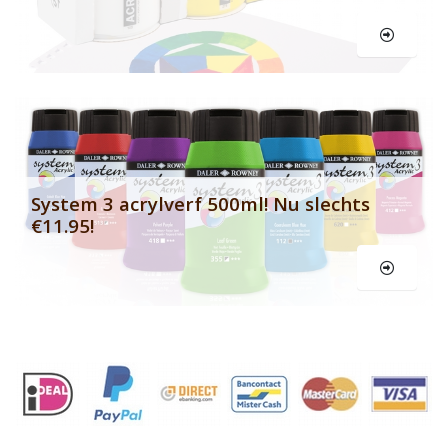
Le
System 3 acrylverf 500ml! Nu slechts
€11.95!