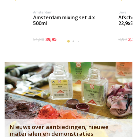
Amsterdam
Deva
amsterdam mixing set 4 x
afscheurpalet deva
500ml
22,9x30
51,80
39,95
8,99
3,25
Banner row 1
Le
Nieuws over aanbiedingen, nieuwe
materialen en demonstraties