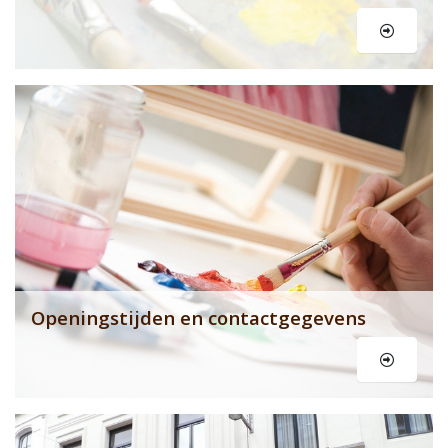
Le
Openingstijden en contactgegevens
Le