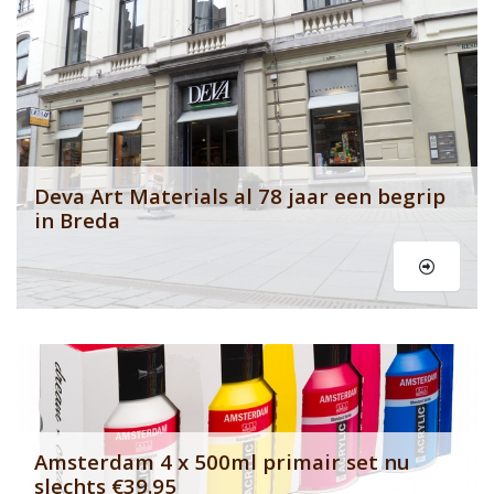
Deva Art Materials al 78 jaar een begrip
in Breda
Banner row 2
Le
Amsterdam 4 x 500ml primair set nu
slechts €39.95