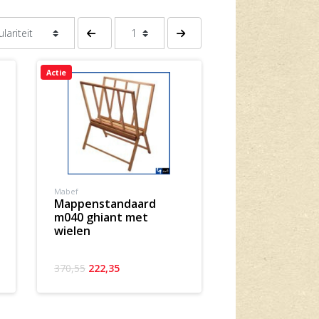
Vorige pagina
Volgende pagina
Actie
Mabef
mappenstandaard
m040 ghiant met
wielen
370,55
222,35