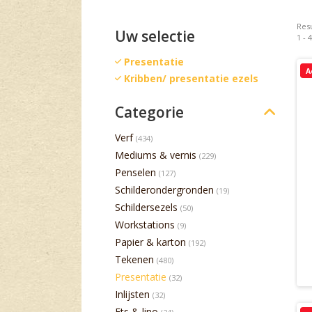
Resu
Uw selectie
1 - 
Presentatie
A
Kribben/ presentatie ezels
Categorie
Verf
(434)
Mediums & vernis
(229)
Penselen
(127)
Schilderondergronden
(19)
Schildersezels
(50)
Workstations
(9)
Papier & karton
(192)
Tekenen
(480)
Presentatie
(32)
Inlijsten
(32)
Ets & lino