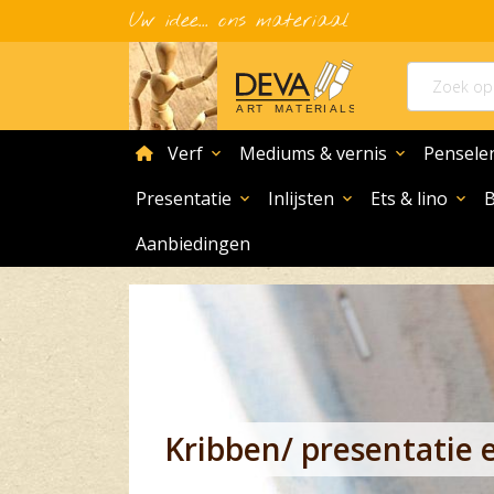
Uw idee... ons materiaal
home
Verf
Mediums & vernis
Pensele
expand_more
expand_more
Presentatie
Inlijsten
Ets & lino
expand_more
expand_more
expand_more
Aanbiedingen
Kribben/ presentatie 