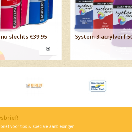
nu slechts €39.95
System 3 acrylverf 5
wsbrief!
brief voor tips & speciale aanbiedingen