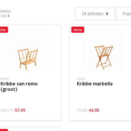
ltaten:
4 van
4
ctie
Actie
Deva
Deva
kribbe san remo
kribbe marbella
(groot)
101,15
57,95
77,60
44,95