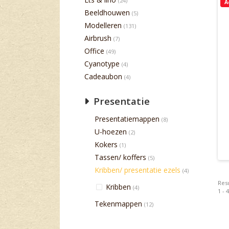
(24)
A
Beeldhouwen
(5)
Modelleren
(131)
Airbrush
(7)
Office
(49)
Cyanotype
(4)
Cadeaubon
(4)
Presentatie
Presentatiemappen
(8)
U-hoezen
(2)
Kokers
(1)
Tassen/ koffers
(5)
Kribben/ presentatie ezels
(4)
Resu
Kribben
(4)
1 - 
Tekenmappen
(12)