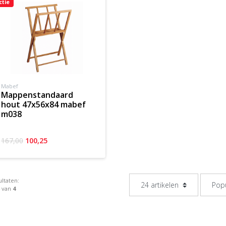
ctie
Mabef
mappenstandaard
hout 47x56x84 mabef
m038
167,00
100,25
ltaten:
4 van
4