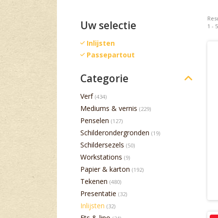
Resu
Uw selectie
1 - 
Inlijsten
Passepartout
Categorie
Verf
(434)
Mediums & vernis
(229)
Penselen
(127)
Schilderondergronden
(19)
Schildersezels
(50)
Workstations
(9)
Papier & karton
(192)
Tekenen
(480)
Presentatie
(32)
Inlijsten
(32)
Ets & lino