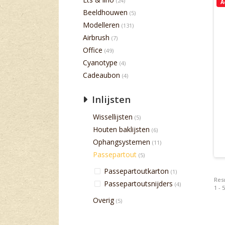
(24)
A
Beeldhouwen
(5)
Modelleren
(131)
Airbrush
(7)
Office
(49)
Cyanotype
(4)
Cadeaubon
(4)
Inlijsten
Wissellijsten
(5)
Houten baklijsten
(6)
Ophangsystemen
(11)
Passepartout
(5)
Passepartoutkarton
(1)
Resu
Passepartoutsnijders
(4)
1 - 
Overig
(5)