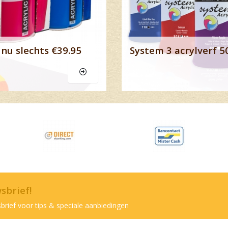
nu slechts €39.95
System 3 acrylverf 5
wsbrief!
brief voor tips & speciale aanbiedingen