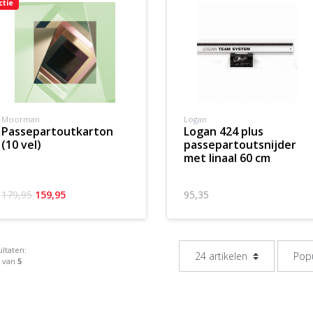
ctie
Moorman
Logan
passepartoutkarton
logan 424 plus
(10 vel)
passepartoutsnijder
met linaal 60 cm
179,95
159,95
95,35
ltaten:
5 van
5