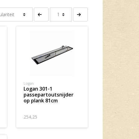
Vorige pagina
Volgende pagina
Logan
logan 301-1
passepartoutsnijder
op plank 81cm
254,25