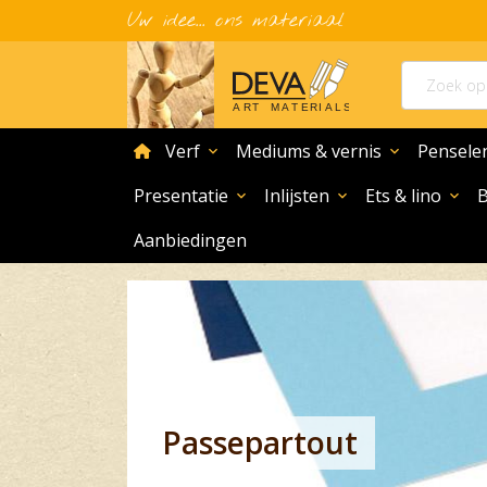
Uw idee... ons materiaal
home
Verf
Mediums & vernis
Pensele
expand_more
expand_more
Presentatie
Inlijsten
Ets & lino
expand_more
expand_more
expand_more
Aanbiedingen
Passepartout