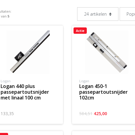
ltaten:
5 van
5
Actie
Logan
Logan
logan 440 plus
logan 450-1
passepartoutsnijder
passepartoutsnijder
met linaal 100 cm
102cm
133,35
584,51
425,00