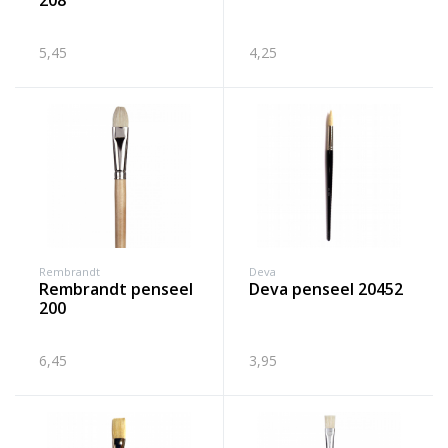
208
5,45
4,25
Rembrandt
Deva
rembrandt penseel
deva penseel 20452
200
6,45
3,95