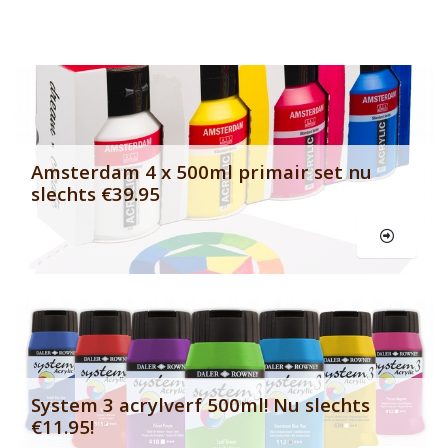
Banner row 2
Le
Amsterdam 4 x 500ml primair set nu
slechts €39.95
Le
System 3 acrylverf 500ml! Nu slechts
€11.95!