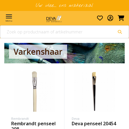
Uw idee... ons materiaal
menu
Menu
Varkenshaar
Rembrandt
Deva
rembrandt penseel
deva penseel 20454