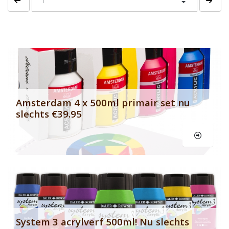
Banner row 2
Le
Amsterdam 4 x 500ml primair set nu
slechts €39.95
Le
System 3 acrylverf 500ml! Nu slechts