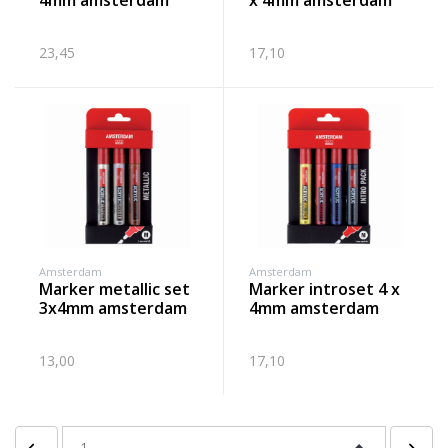
4mm amsterdam
x 4mm amsterdam
23,45
17,10
Amsterdam
Amsterdam
marker metallic set
marker introset 4 x
3x4mm amsterdam
4mm amsterdam
13,00
17,10
Vorige pagina
Volgen