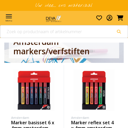
Uw idee... ons materiaal
menu
Menu
Amsterdam
markers/verfstiften
Amsterdam
Amsterdam
marker basisset 6 x
marker reflex set 4