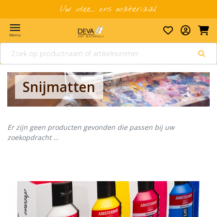
Uw idee... ons materiaal
menu
Menu
Snijmatten
Er zijn geen producten gevonden die passen bij uw
zoekopdracht …
Banner row 2
Le