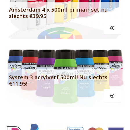
Amsterdam 4 x 500ml primair set nu
slechts €39.95
Le
System 3 acrylverf 500ml! Nu slechts
€11.95!