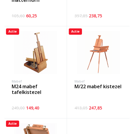
matterhorn
105,60
60,25
397,85
238,75
Actie
Actie
Mabef
Mabef
m24 mabef
m/22 mabef kistezel
tafelkistezel
249,00
149,40
413,05
247,85
Actie