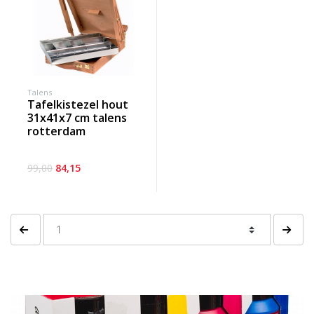
Talens
tafelkistezel hout
31x41x7 cm talens
rotterdam
99,00
84,15
Vorige pagina
Volgen
Banner row 2
Le