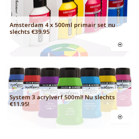
Amsterdam 4 x 500ml primair set nu
slechts €39.95
Le
System 3 acrylverf 500ml! Nu slechts
€11.95!