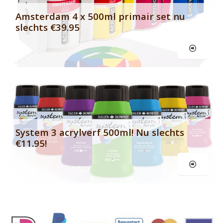
Amsterdam 4 x 500ml primair set nu
slechts €39.95
Le
System 3 acrylverf 500ml! Nu slechts
€11.95!