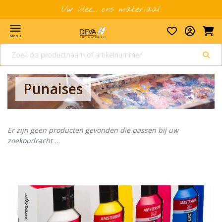
Uw idee... ons materiaal
menu
Menu
Punaises
Er zijn geen producten gevonden die passen bij uw
zoekopdracht …
Banner row 2
Le