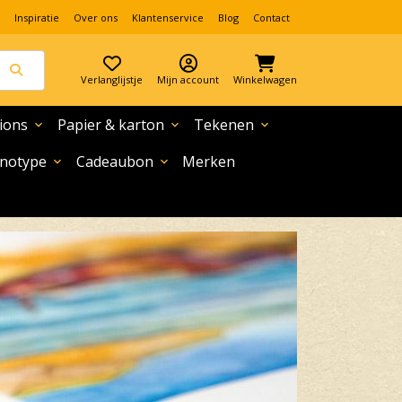
Inspiratie
Over ons
Klantenservice
Blog
Contact
Verlanglijstje
Mijn account
Winkelwagen
ions
Papier & karton
Tekenen
expand_more
expand_more
expand_more
notype
Cadeaubon
Merken
expand_more
expand_more