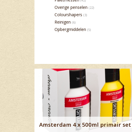
(42)
Overige penselen
(22)
Colourshapers
(3)
Reinigen
(6)
Opbergmiddelen
(5)
Banner row 2
Amsterdam 4 x 500ml primair set 