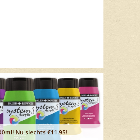
Lees meer
00ml! Nu slechts €11.95!