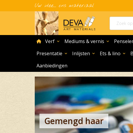
Uw idee... ons materiaal
home
Verf
Mediums & vernis
Pensele
expand_more
expand_more
Presentatie
Inlijsten
Ets & lino
expand_more
expand_more
expand_more
Aanbiedingen
Gemengd haar