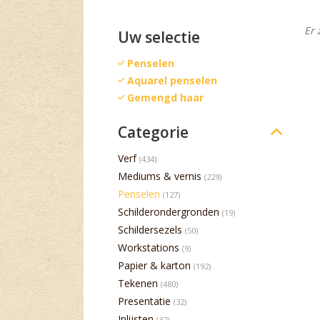
Er 
Uw selectie
Penselen
Aquarel penselen
Gemengd haar
Categorie
Verf
(434)
Mediums & vernis
(229)
Penselen
(127)
Schilderondergronden
(19)
Schildersezels
(50)
Workstations
(9)
Papier & karton
(192)
Tekenen
(480)
Presentatie
(32)
Inlijsten
(32)