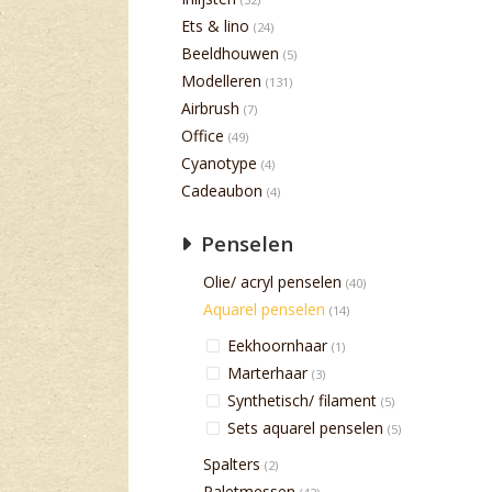
Ets & lino
(24)
Beeldhouwen
(5)
Modelleren
(131)
Airbrush
(7)
Office
(49)
Cyanotype
(4)
Cadeaubon
(4)
Penselen
Olie/ acryl penselen
(40)
Aquarel penselen
(14)
Eekhoornhaar
(1)
Marterhaar
(3)
Synthetisch/ filament
(5)
Sets aquarel penselen
(5)
Spalters
(2)
Paletmessen