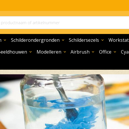
n
Schilderondergronden
Schildersezels
Workstat
expand_more
expand_more
expand_more
Beeldhouwen
Modelleren
Airbrush
Office
Cya
expand_more
expand_more
expand_more
expand_more