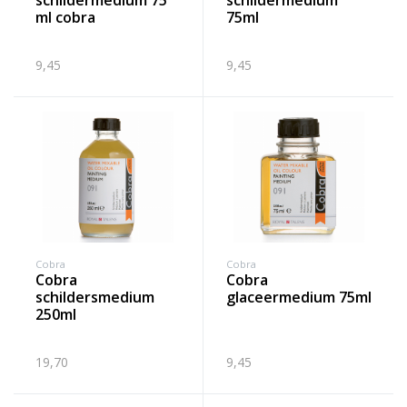
schildermedium 75
schildermedium
ml cobra
75ml
9,45
9,45
Cobra
Cobra
cobra
cobra
schildersmedium
glaceermedium 75ml
250ml
19,70
9,45