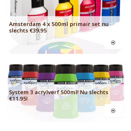
Amsterdam 4 x 500ml primair set nu
slechts €39.95
Le
System 3 acrylverf 500ml! Nu slechts
€11.95!