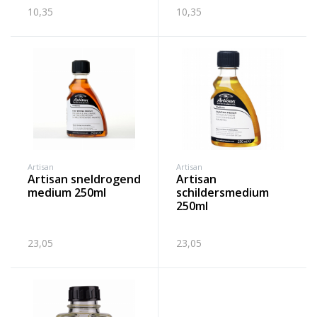
10,35
10,35
Artisan
Artisan
artisan sneldrogend
artisan
medium 250ml
schildersmedium
250ml
23,05
23,05