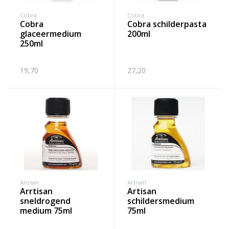
Cobra
Cobra
cobra
cobra schilderpasta
glaceermedium
200ml
250ml
19,70
27,20
Artisan
Artisan
arrtisan
artisan
sneldrogend
schildersmedium
medium 75ml
75ml