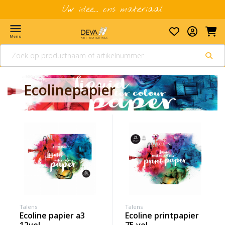
Uw idee... ons materiaal
menu
Menu
Ecolinepapier
Talens
Talens
ecoline papier a3
ecoline printpapier