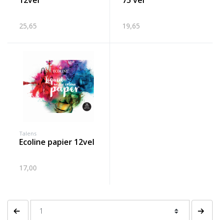
12vel
75 vel
25,65
19,65
Talens
ecoline papier 12vel
17,00
Vorige pagina
Volgen