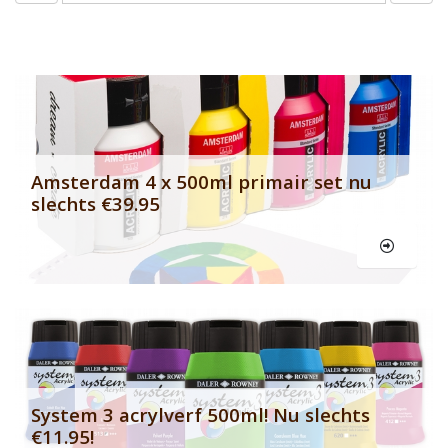
Banner row 2
Le
Amsterdam 4 x 500ml primair set nu
slechts €39.95
Le
System 3 acrylverf 500ml! Nu slechts
€11.95!