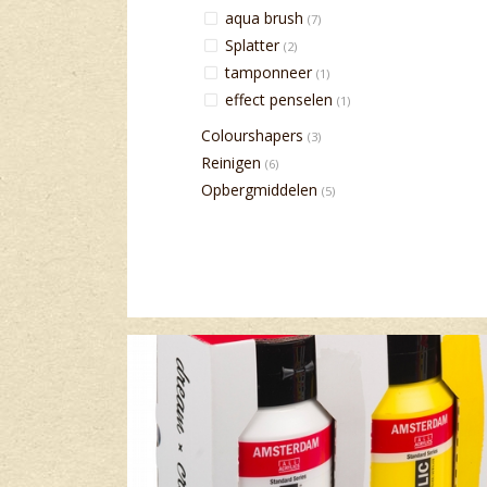
aqua brush
(7)
Splatter
(2)
tamponneer
(1)
effect penselen
(1)
Colourshapers
(3)
Reinigen
(6)
Opbergmiddelen
(5)
Banner row 2