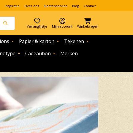
Inspiratie
Over ons
Klantenservice
Blog
Contact
Verlanglijstje
Mijn account
Winkelwagen
ions
Papier & karton
Tekenen
expand_more
expand_more
expand_more
notype
Cadeaubon
Merken
expand_more
expand_more