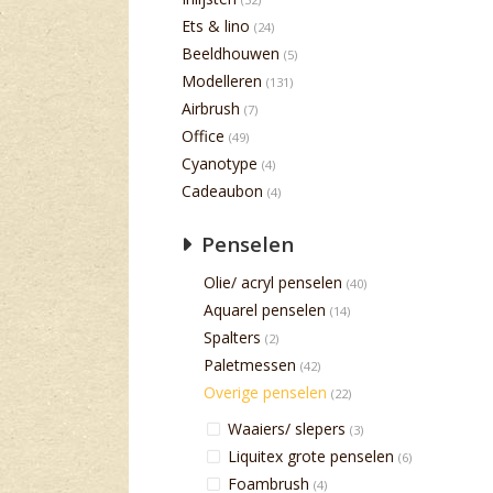
Ets & lino
(24)
Beeldhouwen
(5)
Modelleren
(131)
Airbrush
(7)
Office
(49)
Cyanotype
(4)
Cadeaubon
(4)
Penselen
Olie/ acryl penselen
(40)
Aquarel penselen
(14)
Spalters
(2)
Paletmessen
(42)
Overige penselen
(22)
Waaiers/ slepers
(3)
Liquitex grote penselen
(6)
Foambrush
(4)