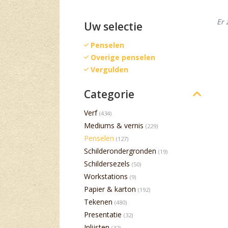
Er 
Uw selectie
Penselen
Overige penselen
Vergulden
Categorie
Verf
(434)
Mediums & vernis
(229)
Penselen
(127)
Schilderondergronden
(19)
Schildersezels
(50)
Workstations
(9)
Papier & karton
(192)
Tekenen
(480)
Presentatie
(32)
Inlijsten
(32)