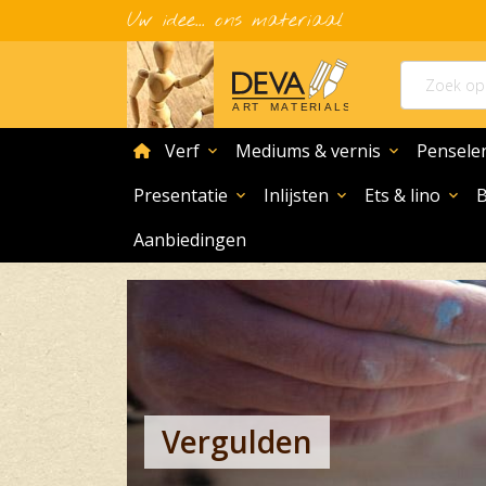
Uw idee... ons materiaal
home
Verf
Mediums & vernis
Pensele
expand_more
expand_more
Presentatie
Inlijsten
Ets & lino
expand_more
expand_more
expand_more
Aanbiedingen
Vergulden