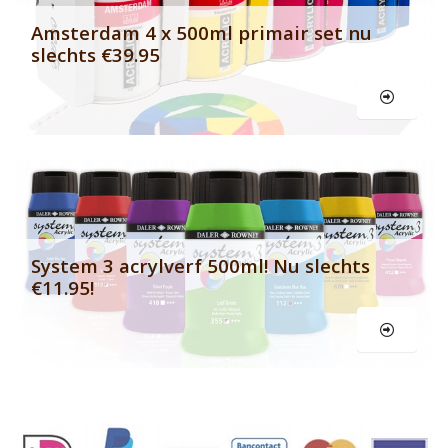
Amsterdam 4 x 500ml primair set nu
slechts €39.95
Le
System 3 acrylverf 500ml! Nu slechts
€11.95!