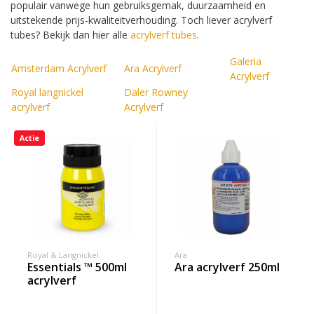
populair vanwege hun gebruiksgemak, duurzaamheid en
uitstekende prijs-kwaliteitverhouding. Toch liever acrylverf
tubes? Bekijk dan hier alle
acrylverf tubes
.
Galeria
Amsterdam Acrylverf
Ara Acrylverf
Acrylverf
Royal langnickel
Daler Rowney
acrylverf
Acrylverf
Actie
Royal & Langnickel
Ara
essentials ™ 500ml
ara acrylverf 250ml
acrylverf