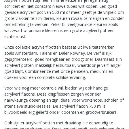
Acrylverf potten zijn een slimme keuze als je regelmatig
schildert en niet constant nieuwe tubes wilt kopen. Een goed
gevulde acrylverf pot van 500 ml of meer geeft je de vrijheid om
grote vlakken te schilderen, kleuren royaal te mengen en zonder
onderbreking te werken. Zeker bij veelgebruikte kleuren zoals
wit, zwart of primaire kleuren is een grote acrylverf pot een
echte must.
Onze collectie acrylverf potten bestaat uit kwaliteitsmerken
zoals Amsterdam, Talens en Daler Rowney. De verf is rijk
gepigmenteerd, goed mengbaar en droogt snel. Daarnaast zijn
acrylverf potten makkelijk hersluitbaar, waardoor je verf langer
goed blijft. Combineer ze met onze penselen, mediums en
doeken voor een complete schilderervaring.
Voor wie nog meer controle wil, bieden wij ook handige
acrylverf flacons. Deze knijpflessen zorgen voor een
nauwkeurige dosering en zijn ideaal voor workshops, scholen of
intensieve studio-sessies. De acrylverf flacon 750 ml is
bijvoorbeeld erg geliefd onder docenten en grootverbruikers.
Ook zijn er acrylverf potten met draaidop die eenvoudig te
openen en te sluiten zijn. Deze variant wordt vaak gekozen door