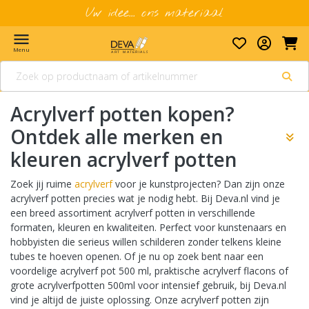
Uw idee... ons materiaal
menu
Menu
Acrylverf potten kopen?
Ontdek alle merken en
Toon 
kleuren acrylverf potten
Zoek jij ruime
acrylverf
voor je kunstprojecten? Dan zijn onze
acrylverf potten precies wat je nodig hebt. Bij Deva.nl vind je
een breed assortiment acrylverf potten in verschillende
formaten, kleuren en kwaliteiten. Perfect voor kunstenaars en
hobbyisten die serieus willen schilderen zonder telkens kleine
tubes te hoeven openen. Of je nu op zoek bent naar een
voordelige acrylverf pot 500 ml, praktische acrylverf flacons of
grote acrylverfpotten 500ml voor intensief gebruik, bij Deva.nl
vind je altijd de juiste oplossing. Onze acrylverf potten zijn