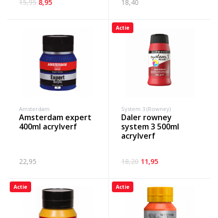
15,95
8,95
18,40
Actie
Amsterdam
System 3 (Rowney)
amsterdam expert
daler rowney
400ml acrylverf
system 3 500ml
acrylverf
22,95
18,20
11,95
Actie
Actie