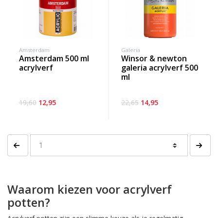
Amsterdam
Galeria
amsterdam 500 ml
winsor & newton
acrylverf
galeria acrylverf 500
ml
19,60
12,95
22,65
14,95
Vorige pagina
Volgen
Waarom kiezen voor acrylverf
potten?