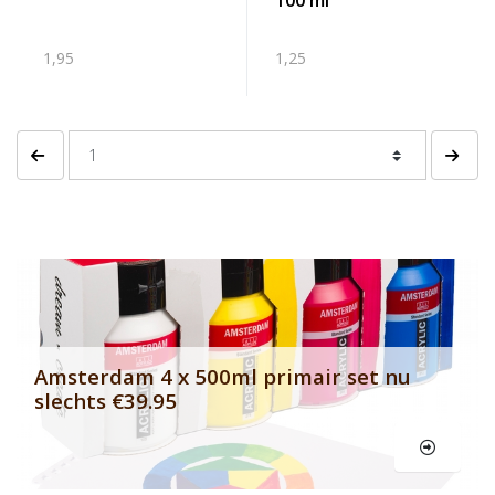
100 ml
1,95
1,25
Vorige pagina
Volgen
Banner row 2
Le
Amsterdam 4 x 500ml primair set nu
slechts €39.95