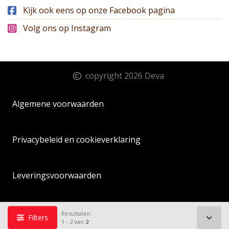
Kijk ook eens op onze Facebook pagina
Volg ons op Instagram
copyright 2026 Deva
Algemene voorwaarden
Privacybeleid en cookieverklaring
Leveringsvoorwaarden
Sitemap
Resultaten:
Filters
1 - 2 van
2
Toon