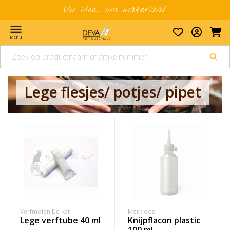
Uw idee... ons materiaal
menu
Menu
Lege flesjes/ potjes/ pipet
Verfmolen De Kat
Merkloos
lege verftube 40 ml
knijpflacon plastic