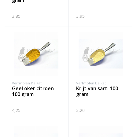
gram
3,85
3,95
Verfmolen De Kat
Verfmolen De Kat
geel oker citroen
krijt van sarti 100
100 gram
gram
4,25
3,20