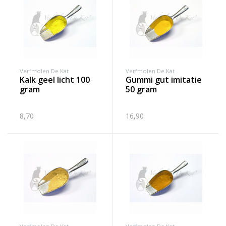
Verfmolen De Kat
Verfmolen De Kat
kalk geel licht 100
gummi gut imitatie
gram
50 gram
8,70
16,90