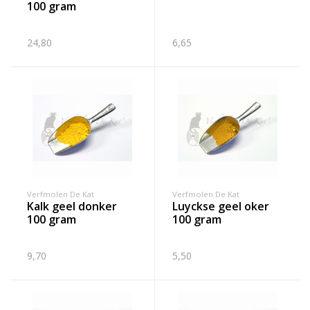
100 gram
24,80
6,65
Verfmolen De Kat
Verfmolen De Kat
kalk geel donker
luyckse geel oker
100 gram
100 gram
9,70
5,50