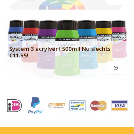
Le
System 3 acrylverf 500ml! Nu slechts
€11.95!