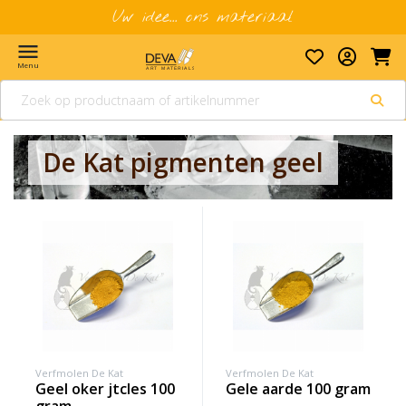
Uw idee... ons materiaal
menu
Menu
De Kat pigmenten geel
Verfmolen De Kat
Verfmolen De Kat
geel oker jtcles 100
gele aarde 100 gram