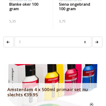
Verfmolen De Kat
Verfmolen De Kat
blanke oker 100
siena ongebrand
gram
100 gram
5,35
3,75
Vorige pagina
Volgen
Banner row 2
Le
Amsterdam 4 x 500ml primair set nu
slechts €39.95