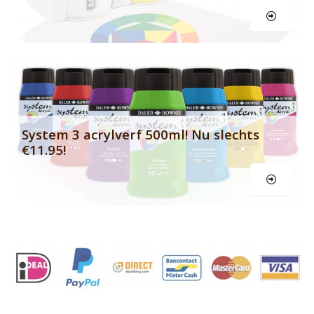
Le
System 3 acrylverf 500ml! Nu slechts
€11.95!