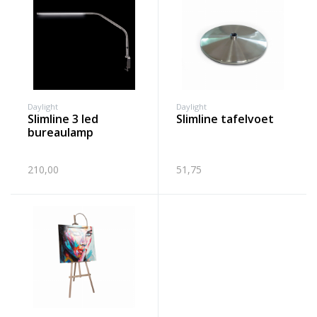
Daylight
Daylight
slimline 3 led
slimline tafelvoet
bureaulamp
210,00
51,75