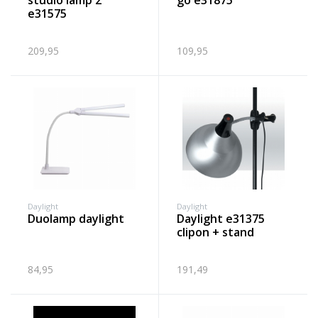
studio lamp 2
go e31875
e31575
209,95
109,95
Daylight
Daylight
duolamp daylight
daylight e31375
clipon + stand
84,95
191,49