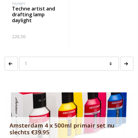
Daylight
techne artist and
drafting lamp
daylight
220,50
Vorige pagina
Volgen
Banner row 2
Le
Amsterdam 4 x 500ml primair set nu
slechts €39.95