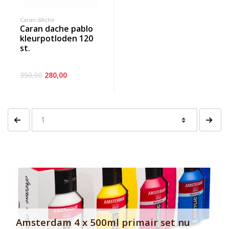
Caran dAche
caran dache pablo
kleurpotloden 120
st.
350,00
280,00
Vorige pagina
Volgen
Banner row 2
Le
Amsterdam 4 x 500ml primair set nu