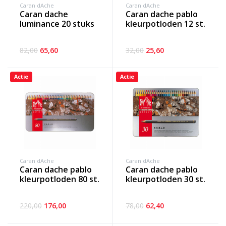
Caran dAche
Caran dAche
caran dache
caran dache pablo
luminance 20 stuks
kleurpotloden 12 st.
82,00
65,60
32,00
25,60
Actie
Actie
Caran dAche
Caran dAche
caran dache pablo
caran dache pablo
kleurpotloden 80 st.
kleurpotloden 30 st.
220,00
176,00
78,00
62,40