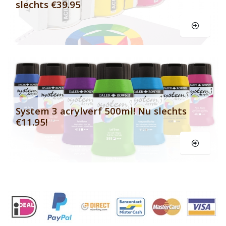
slechts €39.95
Le
System 3 acrylverf 500ml! Nu slechts
€11.95!