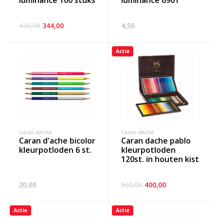
luminance 100 stuks
luminance 6901
430,00
344,00
4,50
Actie
Caran dAche
Caran dAche
caran d'ache bicolor
caran dache pablo
kleurpotloden 6 st.
kleurpotloden
120st. in houten kist
20,00
500,00
400,00
Actie
Actie