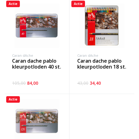
Actie
Actie
Caran dAche
Caran dAche
caran dache pablo
caran dache pablo
kleurpotloden 40 st.
kleurpotloden 18 st.
105,00
84,00
43,00
34,40
Actie