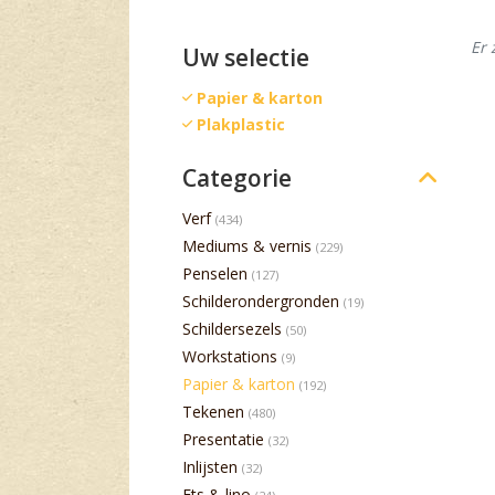
Er 
Uw selectie
Papier & karton
Plakplastic
Categorie
Verf
(434)
Mediums & vernis
(229)
Penselen
(127)
Schilderondergronden
(19)
Schildersezels
(50)
Workstations
(9)
Papier & karton
(192)
Tekenen
(480)
Presentatie
(32)
Inlijsten
(32)
Ets & lino