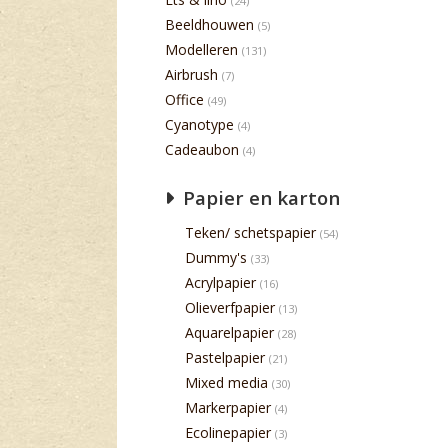
(24)
Beeldhouwen
(5)
Modelleren
(131)
Airbrush
(7)
Office
(49)
Cyanotype
(4)
Cadeaubon
(4)
Papier en karton
Teken/ schetspapier
(54)
Dummy's
(33)
Acrylpapier
(16)
Olieverfpapier
(13)
Aquarelpapier
(28)
Pastelpapier
(21)
Mixed media
(30)
Markerpapier
(4)
Ecolinepapier
(3)