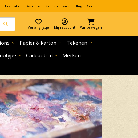
Inspiratie
Over ons
Klantenservice
Blog
Contact
Verlanglijstje
Mijn account
Winkelwagen
ions
Papier & karton
Tekenen
expand_more
expand_more
expand_more
notype
Cadeaubon
Merken
expand_more
expand_more