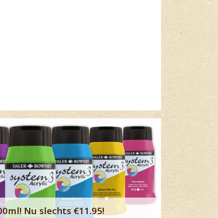
Lees meer
00ml! Nu slechts €11.95!