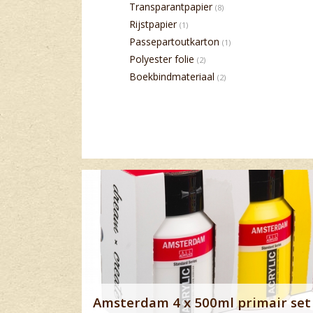
Transparantpapier
(8)
Rijstpapier
(1)
Passepartoutkarton
(1)
Polyester folie
(2)
Boekbindmateriaal
(2)
Banner row 2
Amsterdam 4 x 500ml primair set 