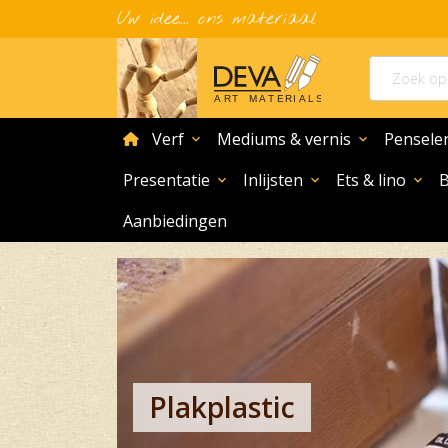
Uw idee... ons materiaal
home
Verf
Mediums & vernis
Pensele
expand_more
expand_more
Presentatie
Inlijsten
Ets & lino
expand_more
expand_more
expand_more
Aanbiedingen
Plakplastic