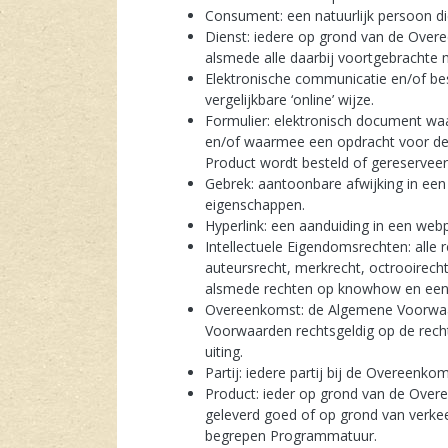
Consument: een natuurlijk persoon die
Dienst: iedere op grond van de Overe
alsmede alle daarbij voortgebrachte m
Elektronische communicatie en/of best
vergelijkbare ‘online’ wijze.
Formulier: elektronisch document waa
en/of waarmee een opdracht voor de 
Product wordt besteld of gereserveer
Gebrek: aantoonbare afwijking in ee
eigenschappen.
Hyperlink: een aanduiding in een web
Intellectuele Eigendomsrechten: alle
auteursrecht, merkrecht, octrooirech
alsmede rechten op knowhow en eenli
Overeenkomst: de Algemene Voorwaa
Voorwaarden rechtsgeldig op de recht
uiting.
Partij: iedere partij bij de Overeenkom
Product: ieder op grond van de Overee
geleverd goed of op grond van verke
begrepen Programmatuur.