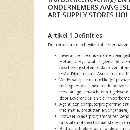
ONDERNEMERS AANGESLO
ART SUPPLY STORES HOL
artikel 1 Definities
De hierna met een beginhoofdletter aange
Leverancier: de ondernemers aangeslo
Holland U.A., statutair gevestigd te 
beschikking stellen of daarover infor
en/of Diensten een Overeenkomst hee
Wederpartij: de natuurlijke (of priv
rechtspersoonlijkheid ten behoeve 
vervaardigd, verkocht en/of gelever
door Leverancier. en die in voorkome
Agent: een computerprogramma dat g
informatie, producten en/of (andere) 
Browser: bladerprogramma ten behoe
ontsluiten of beschikbaar stellen van 
Button: virtuele knop of andere aandu