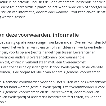
r in objectcode, inclusief de voor Wederpartij bestemde handleid
Website: iedere virtuele plaats op het World Wide Web of soortgelijk
 stellen van informatie, door middel waarvan Producten en/of Diens
g worden gesteld.
 van deze voorwaarden, informatie
epassing op alle aanbiedingen van Leverancier, Overeenkomsten to
en en/of het verlenen van diensten of verrichten van werkzaamheden,
ngen, voorts op alle (rechts)handelingen tussen Leverancier en
 Leverancier anders is overeengekomen, ook wanneer die
den tot, of niet in verband staan met, een Overeenkomst.
 van toepassing op ieder gebruik door Wederpartij van de Website.
gekomen, is de toepasselijkheid van andere Algemene Voorwaarden
 de Algemene Voorwaarden vóór of bij het sluiten van de Overeenkom
sch ter hand worden gesteld. Wederpartij is zelf verantwoordelijk voor
de Algemene Voorwaarden en de Overeenkomst, door middel van
van Wederpartij of anderszins beschikbare faciliteiten, en voor de
opie.