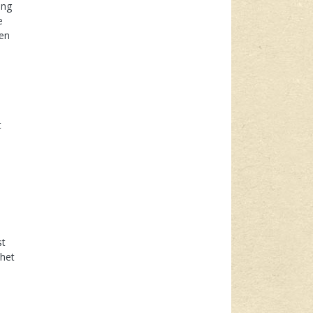
ing
e
ten
t
st
 het