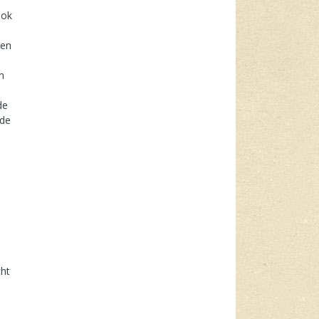
ook
gen
n
de
 de
cht