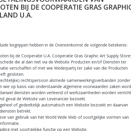
TEN BIJ DE COOPERATIE GRAS GRAPHI
LAND U.A.
duide begrippen hebben in de Overeenkomst de volgende betekenis:
ten bij de Coöperatie U.A. Coöperatie Gras Graphic Art Supply Store
Enschede die al dan niet via de Website Producten en/of Diensten ter
matie verschaffen of met wie Wederpartij ter zake van die Producten
ft gesloten.
aatrechtelijke) rechtspersoon alsmede samenwerkingsverbanden zonder
van wie op basis van onderstaande algemene voorwaarden zaken wor
d danwel diensten worden verleend of werkzaamheden worden verrich
nd geval de Website van Leverancier bezoekt.
eheel of gedeeltelijk automatisch een Website bezoekt en daarvan
diensten betrekt.
ve van gebruik van het World Wide Web of soortgelijke vormen van
informatie.
iding met soortgelijke functie op een Website.