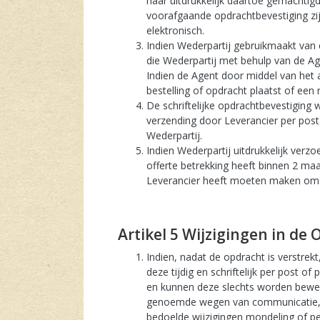
haar uitdrukkelijk daartoe gemachtigde
voorafgaande opdrachtbevestiging zijn
elektronisch.
Indien Wederpartij gebruikmaakt van e
die Wederpartij met behulp van de Ag
Indien de Agent door middel van het 
bestelling of opdracht plaatst of een
De schriftelijke opdrachtbevestiging
verzending door Leverancier per post
Wederpartij.
Indien Wederpartij uitdrukkelijk ver
offerte betrekking heeft binnen 2 maa
Leverancier heeft moeten maken om h
artikel 5 Wijzigingen in d
Indien, nadat de opdracht is verstrek
deze tijdig en schriftelijk per post o
en kunnen deze slechts worden bewez
genoemde wegen van communicatie, op
bedoelde wijzigingen mondeling of pe