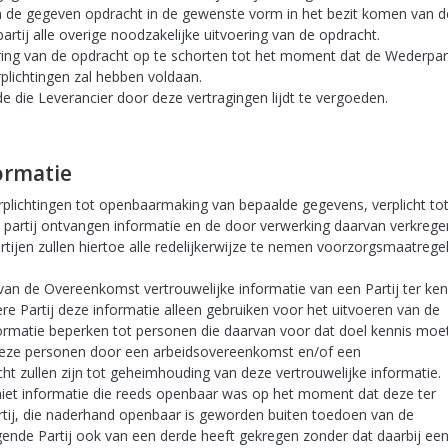
n de gegeven opdracht in de gewenste vorm in het bezit komen van d
rtij alle overige noodzakelijke uitvoering van de opdracht.
ering van de opdracht op te schorten tot het moment dat de Wederpart
plichtingen zal hebben voldaan.
 die Leverancier door deze vertragingen lijdt te vergoeden.
formatie
erplichtingen tot openbaarmaking van bepaalde gegevens, verplicht to
partij ontvangen informatie en de door verwerking daarvan verkrege
artijen zullen hiertoe alle redelijkerwijze te nemen voorzorgsmaatrege
 van de Overeenkomst vertrouwelijke informatie van een Partij ter ken
re Partij deze informatie alleen gebruiken voor het uitvoeren van de
rmatie beperken tot personen die daarvan voor dat doel kennis moe
 deze personen door een arbeidsovereenkomst en/of een
 zullen zijn tot geheimhouding van deze vertrouwelijke informatie.
 niet informatie die reeds openbaar was op het moment dat deze ter
ij, die naderhand openbaar is geworden buiten toedoen van de
gende Partij ook van een derde heeft gekregen zonder dat daarbij ee