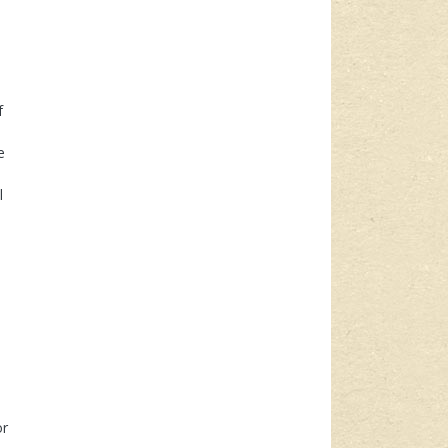
f
e
l
or