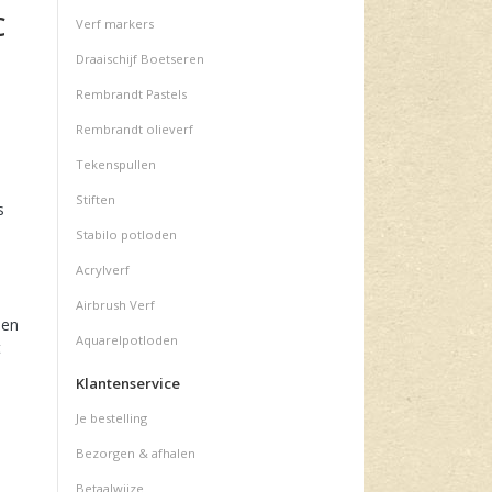
C
Verf markers
Draaischijf Boetseren
Rembrandt Pastels
Rembrandt olieverf
Tekenspullen
Stiften
s
Stabilo potloden
Acrylverf
Airbrush Verf
den
Aquarelpotloden
t
Klantenservice
Je bestelling
Bezorgen & afhalen
Betaalwijze