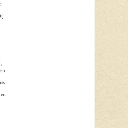
e
ij
t
n
len
nis
ten
n