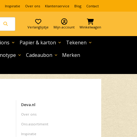
Inspiratie
Over ons
Klantenservice
Blog
Contact
Verlanglijstje
Mijn account
Winkelwagen
ions
Papier & karton
Tekenen
expand_more
expand_more
expand_more
notype
Cadeaubon
Merken
expand_more
expand_more
Deva.nl
Over ons
Ons assortiment
Inspiratie