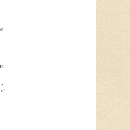
en
ht
te
 of