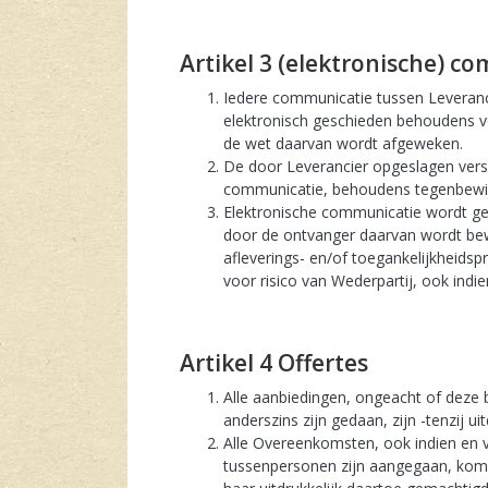
artikel 3 (elektronische) 
Iedere communicatie tussen Leverancie
elektronisch geschieden behoudens 
de wet daarvan wordt afgeweken.
De door Leverancier opgeslagen versi
communicatie, behoudens tegenbewij
Elektronische communicatie wordt gea
door de ontvanger daarvan wordt bew
afleverings- en/of toegankelijkheids
voor risico van Wederpartij, ook indi
artikel 4 Offertes
Alle aanbiedingen, ongeacht of deze b
anderszins zijn gedaan, zijn -tenzij u
Alle Overeenkomsten, ook indien en vo
tussenpersonen zijn aangegaan, kome