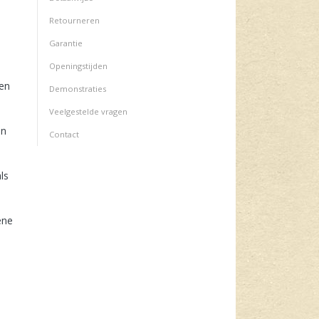
Retourneren
Garantie
Openingstijden
men
Demonstraties
Veelgestelde vragen
en
Contact
ls
,
ene