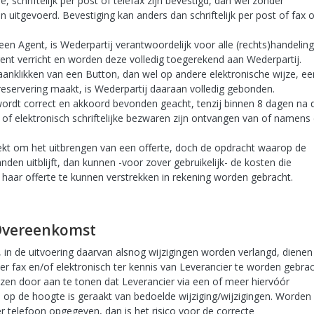
, schriftelijk per post of telefax zijn bevestigd, dan wel zonder
 uitgevoerd. Bevestiging kan anders dan schriftelijk per post of fax 
en Agent, is Wederpartij verantwoordelijk voor alle (rechts)handelin
ent verricht en worden deze volledig toegerekend aan Wederpartij.
aanklikken van een Button, dan wel op andere elektronische wijze, ee
 reservering maakt, is Wederpartij daaraan volledig gebonden.
 wordt correct en akkoord bevonden geacht, tenzij binnen 8 dagen na 
 of elektronisch schriftelijke bezwaren zijn ontvangen van of namens
zoekt om het uitbrengen van een offerte, doch de opdracht waarop de
nden uitblijft, dan kunnen -voor zover gebruikelijk- de kosten die
aar offerte te kunnen verstrekken in rekening worden gebracht.
e Overeenkomst
t, in de uitvoering daarvan alsnog wijzigingen worden verlangd, dienen
f per fax en/of elektronisch ter kennis van Leverancier te worden gebra
en door aan te tonen dat Leverancier via een of meer hiervóór
 de hoogte is geraakt van bedoelde wijziging/wijzigingen. Worden
r telefoon opgegeven, dan is het risico voor de correcte