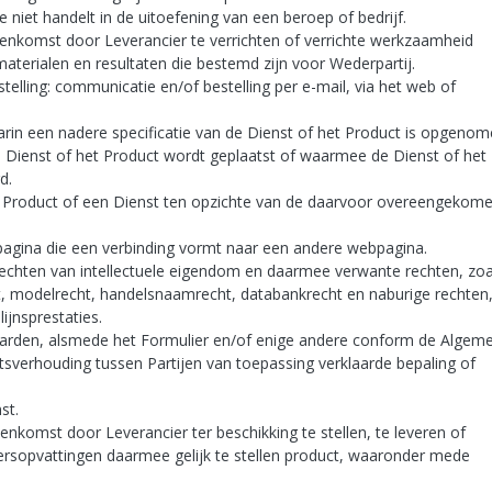
 niet handelt in de uitoefening van een beroep of bedrijf.
enkomst door Leverancier te verrichten of verrichte werkzaamheid
aterialen en resultaten die bestemd zijn voor Wederpartij.
elling: communicatie en/of bestelling per e-mail, via het web of
rin een nadere specificatie van de Dienst of het Product is opgeno
Dienst of het Product wordt geplaatst of waarmee de Dienst of het
d.
n Product of een Dienst ten opzichte van de daarvoor overeengekom
pagina die een verbinding vormt naar een andere webpagina.
 rechten van intellectuele eigendom en daarmee verwante rechten, zoa
t, modelrecht, handelsnaamrecht, databankrecht en naburige rechten
jnsprestaties.
rden, alsmede het Formulier en/of enige andere conform de Algem
sverhouding tussen Partijen van toepassing verklaarde bepaling of
st.
nkomst door Leverancier ter beschikking te stellen, te leveren of
ersopvattingen daarmee gelijk te stellen product, waaronder mede