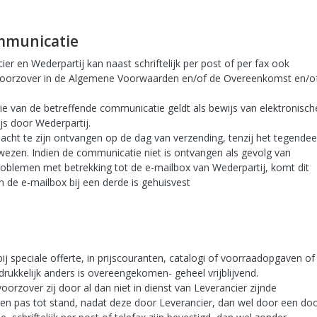
communicatie
r en Wederpartij kan naast schriftelijk per post of per fax ook
voorzover in de Algemene Voorwaarden en/of de Overeenkomst en/o
e van de betreffende communicatie geldt als bewijs van elektronisch
s door Wederpartij.
cht te zijn ontvangen op de dag van verzending, tenzij het tegendee
ezen. Indien de communicatie niet is ontvangen als gevolg van
problemen met betrekking tot de e-mailbox van Wederpartij, komt dit
en de e-mailbox bij een derde is gehuisvest
ij speciale offerte, in prijscouranten, catalogi of voorraadopgaven of
itdrukkelijk anders is overeengekomen- geheel vrijblijvend.
orzover zij door al dan niet in dienst van Leverancier zijnde
n pas tot stand, nadat deze door Leverancier, dan wel door een do