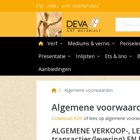
Uw idee... ons materiaal
home
Verf
Mediums & vernis
Pensele
expand_more
expand_more
Presentatie
Inlijsten
Ets & lino
expand_more
expand_more
expand_more
Aanbiedingen
Home
Algemene voorwaarden
Algemene voorwaar
Download PDF
of lees op algemene voorw
ALGEMENE VERKOOP-, LEVERINGS- (inclusief online
transacties/levering)