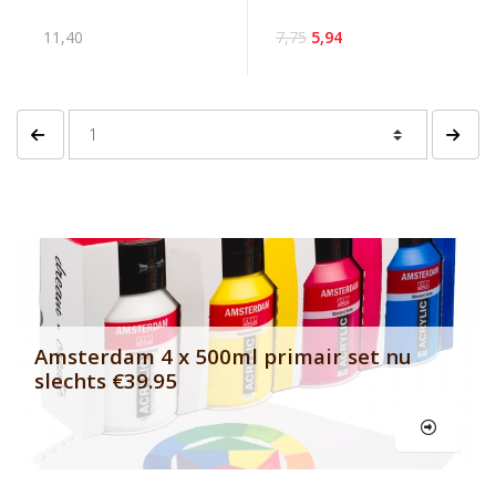
11,40
7,75
5,94
Vorige pagina
Volgen
Banner row 2
Le
Amsterdam 4 x 500ml primair set nu
slechts €39.95