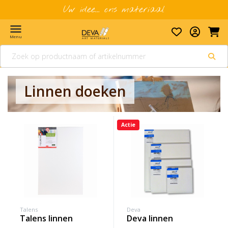
Uw idee... ons materiaal
menu
Menu
Linnen doeken
Actie
Talens
Deva
talens linnen
deva linnen