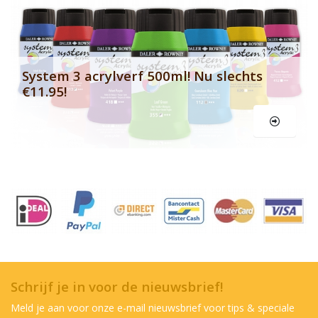
Le
System 3 acrylverf 500ml! Nu slechts
€11.95!
Schrijf je in voor de nieuwsbrief!
Meld je aan voor onze e-mail nieuwsbrief voor tips & speciale