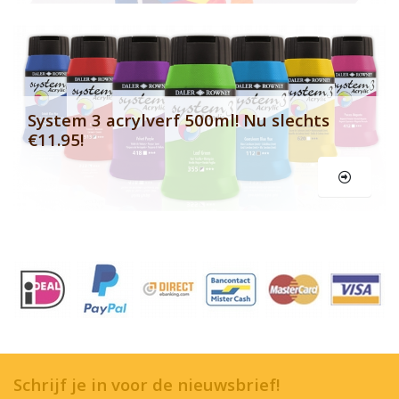
Le
System 3 acrylverf 500ml! Nu slechts
€11.95!
Schrijf je in voor de nieuwsbrief!