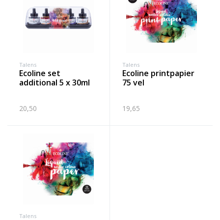
Talens
Talens
ecoline set
ecoline printpapier
additional 5 x 30ml
75 vel
20,50
19,65
Talens