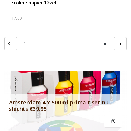
ecoline papier 12vel
17,00
Vorige pagina
Volgen
Banner row 2
Le
Amsterdam 4 x 500ml primair set nu
slechts €39.95