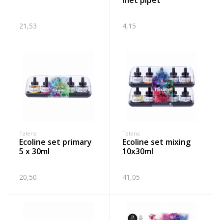
met pipet
21,53
4,15
Talens
Talens
ecoline set primary
ecoline set mixing
5 x 30ml
10x30ml
20,50
41,05