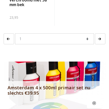
verchroomd met 58
mm bek
23,95
Vorige pagina
Volgen
Banner row 2
Le
Amsterdam 4 x 500ml primair set nu
slechts €39.95