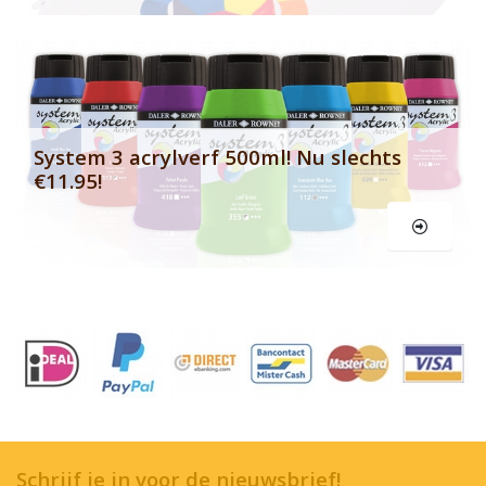
Le
System 3 acrylverf 500ml! Nu slechts
€11.95!
Schrijf je in voor de nieuwsbrief!