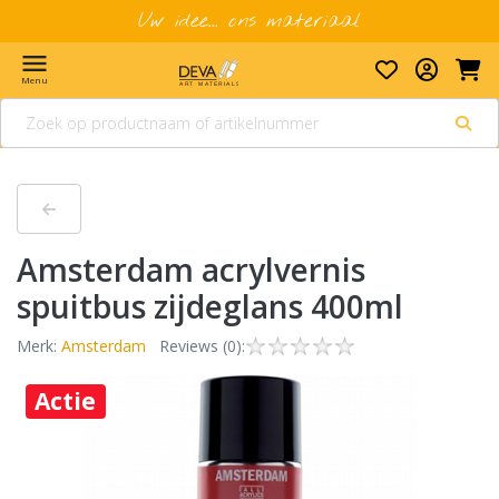
Uw idee... ons materiaal
menu
Menu
Amsterdam acrylvernis
spuitbus zijdeglans 400ml
Merk:
Amsterdam
Reviews (0):
Actie