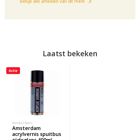
Bekijk alle artikelen van dit merk
Laatst bekeken
Actie
Amsterdam
amsterdam
acrylvernis spuitbus