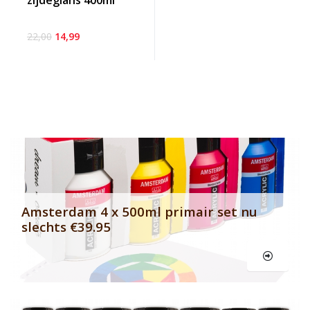
zijdeglans 400ml
22,00
14,99
Banner row 2
Le
Amsterdam 4 x 500ml primair set nu
slechts €39.95
Le