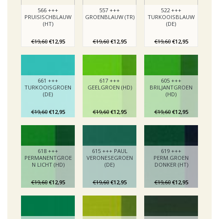
566 +++
557 +++
522 +++
PRUISISCHBLAUW
GROENBLAUW (TR)
TURKOOISBLAUW
(HT)
(DE)
€19,60
€12,95
€19,60
€12,95
€19,60
€12,95
661 +++
617 +++
605 +++
TURKOOISGROEN
GEELGROEN (HD)
BRILJANTGROEN
(DE)
(HD)
€19,60
€12,95
€19,60
€12,95
€19,60
€12,95
618 +++
615 +++ PAUL
619 +++
PERMANENTGROE
VERONESEGROEN
PERM.GROEN
N LICHT (HD)
(DE)
DONKER (HT)
€19,60
€12,95
€19,60
€12,95
€19,60
€12,95