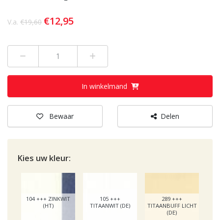
€12,95
V.a.
€19,60
Min 1
Plus 1
In winkelmand
Bewaar
Delen
Kies uw
kleur:
104 +++ ZINKWIT
105 +++
289 +++
(HT)
TITAANWIT (DE)
TITAANBUFF LICHT
(DE)