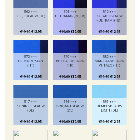
562 +++
504 +++
512 +++
GRIJSBLAUW (DE)
ULTRAMARIJN (TR)
KOBALTBLAUW
(ULTRAM) (HD)
€19,60
€12,95
€19,60
€12,95
€19,60
€12,95
572 +++
570 +++
582 +++
PRIMAIRCYAAN
PHTHALOBLAUW
MANGAANBLAUW
(HT)
(TR)
PHTALO (HT)
€19,60
€12,95
€19,60
€12,95
€19,60
€12,95
517 +++
564 +++
551 +++
KONINGSBLAUW
BRILJANTBLAUW
HEMELSBLAUW
(DE)
(DE)
LICHT (DE)
€19,60
€12,95
€19,60
€12,95
€19,60
€12,95