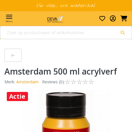
Uw idee... ons materiaal
menu
Menu
Amsterdam 500 ml acrylverf
Merk:
Amsterdam
Reviews (0):
Actie