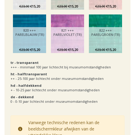
€23,00
€15,20
€23,00
€15,20
€23,00
€15,20
820 +++
821 +++
822 +++
PARELBLAUW (TR)
PARELVIOLET (TR)
PARELGROEN (TR)
€23,00
€15,20
€23,00
€15,20
€23,00
€15,20
tr
- transparant
+++ - minimaal 100 jaar lichtecht bij museumomstandigheden
ht
- halftransparant
++ - 25-100 jaar lichtecht onder museumomstandigheden
hd
- halfdekkend
+ - 10-25 jaar lichtecht onder museumomstandigheden
de
- dekkend
0 - 0-10 jaar lichtecht onder museumomstandigheden
Vanwege technische redenen kan de
beeldschermkleur afwijken van de