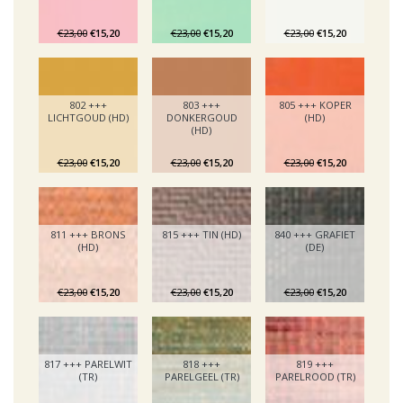
€23,00
€15,20
€23,00
€15,20
€23,00
€15,20
802 +++
803 +++
805 +++ KOPER
LICHTGOUD (HD)
DONKERGOUD
(HD)
(HD)
€23,00
€15,20
€23,00
€15,20
€23,00
€15,20
811 +++ BRONS
815 +++ TIN (HD)
840 +++ GRAFIET
(HD)
(DE)
€23,00
€15,20
€23,00
€15,20
€23,00
€15,20
817 +++ PARELWIT
818 +++
819 +++
(TR)
PARELGEEL (TR)
PARELROOD (TR)