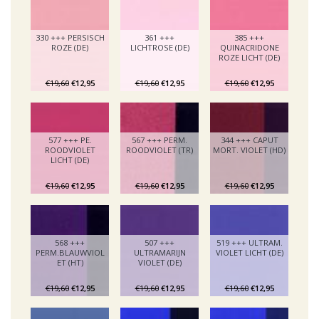
330 +++ PERSISCH
361 +++
385 +++
ROZE (DE)
LICHTROSE (DE)
QUINACRIDONE
ROZE LICHT (DE)
€19,60
€12,95
€19,60
€12,95
€19,60
€12,95
577 +++ PE.
567 +++ PERM.
344 +++ CAPUT
ROODVIOLET
ROODVIOLET (TR)
MORT. VIOLET (HD)
LICHT (DE)
€19,60
€12,95
€19,60
€12,95
€19,60
€12,95
568 +++
507 +++
519 +++ ULTRAM.
PERM.BLAUWVIOL
ULTRAMARIJN
VIOLET LICHT (DE)
ET (HT)
VIOLET (DE)
€19,60
€12,95
€19,60
€12,95
€19,60
€12,95