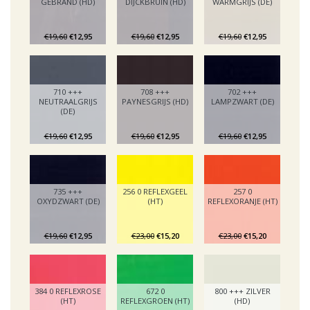
GEBRAND (HD)
DIJCKBRUIN (HD)
WARMGRIJS (DE)
€19,60
€12,95
€19,60
€12,95
€19,60
€12,95
710 +++
708 +++
702 +++
NEUTRAALGRIJS
PAYNESGRIJS (HD)
LAMPZWART (DE)
(DE)
€19,60
€12,95
€19,60
€12,95
€19,60
€12,95
735 +++
256 0 REFLEXGEEL
257 0
OXYDZWART (DE)
(HT)
REFLEXORANJE (HT)
€19,60
€12,95
€23,00
€15,20
€23,00
€15,20
384 0 REFLEXROSE
672 0
800 +++ ZILVER
(HT)
REFLEXGROEN (HT)
(HD)