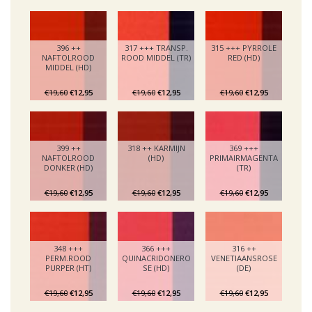
396 ++
317 +++ TRANSP.
315 +++ PYRROLE
NAFTOLROOD
ROOD MIDDEL (TR)
RED (HD)
MIDDEL (HD)
€19,60
€12,95
€19,60
€12,95
€19,60
€12,95
399 ++
318 ++ KARMIJN
369 +++
NAFTOLROOD
(HD)
PRIMAIRMAGENTA
DONKER (HD)
(TR)
€19,60
€12,95
€19,60
€12,95
€19,60
€12,95
348 +++
366 +++
316 ++
PERM.ROOD
QUINACRIDONERO
VENETIAANSROSE
PURPER (HT)
SE (HD)
(DE)
€19,60
€12,95
€19,60
€12,95
€19,60
€12,95