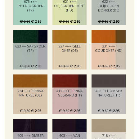
675 +++
621 +++
622 +++
PHTALOGROEN
OLIJFGROEN LICHT
OLIJFGROEN
(TR)
(HD)
DONKER (DE)
€19,60
€12,95
€19,60
€12,95
€19,60
€12,95
623 ++ SAPGROEN
227 +++ GELE
231 +++
(TR)
OKER (DE)
GOUDOKER (HD)
€19,60
€12,95
€19,60
€12,95
€19,60
€12,95
234 +++ SIENNA
411 +++ SIENNA
408 +++ OMBER
NATUREL (DE)
GEBRAND (HT)
NATUREL (HT)
€19,60
€12,95
€19,60
€12,95
€19,60
€12,95
409 +++ OMBER
403 +++ VAN
718 +++