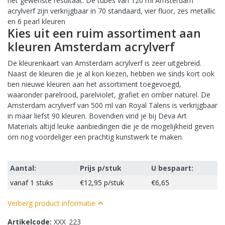
het gewenste resultaat. De tubes van 120 ml Amsterdam
acrylverf zijn verkrijgbaar in 70 standaard, vier fluor, zes metallic
en 6 pearl kleuren
Kies uit een ruim assortiment aan
kleuren Amsterdam acrylverf
De kleurenkaart van Amsterdam acrylverf is zeer uitgebreid.
Naast de kleuren die je al kon kiezen, hebben we sinds kort ook
tien nieuwe kleuren aan het assortiment toegevoegd,
waaronder parelrood, parelviolet, grafiet en omber naturel. De
Amsterdam acrylverf van 500 ml van Royal Talens is verkrijgbaar
in maar liefst 90 kleuren. Bovendien vind je bij Deva Art
Materials altijd leuke aanbiedingen die je de mogelijkheid geven
om nog voordeliger een prachtig kunstwerk te maken.
Aantal:
Prijs p/stuk
U bespaart:
vanaf
1 stuks
€12,95
p/stuk
€6,65
Verberg product informatie
Artikelcode:
XXX_223