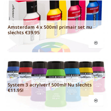
Banner row 2
Le
Amsterdam 4 x 500ml primair set nu
slechts €39.95
Le
System 3 acrylverf 500ml! Nu slechts
€11.95!