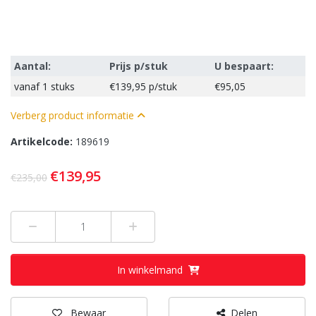
Aantal:
Prijs p/stuk
U bespaart:
vanaf
1 stuks
€139,95
p/stuk
€95,05
Verberg product informatie
Artikelcode:
189619
€139,95
€235,00
Min 1
Plus 1
In winkelmand
Bewaar
Delen