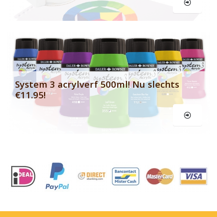
Le
System 3 acrylverf 500ml! Nu slechts
€11.95!