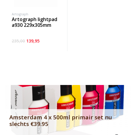
Artograph
artograph lightpad
a930 229x305mm
235,00
139,95
Banner row 2
Le
Amsterdam 4 x 500ml primair set nu
slechts €39.95