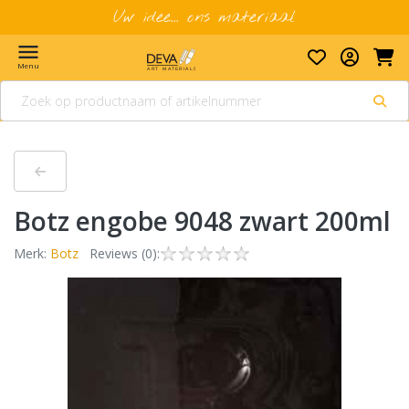
Uw idee... ons materiaal
menu
Menu
Botz engobe 9048 zwart 200ml
Merk:
Botz
Reviews (0):