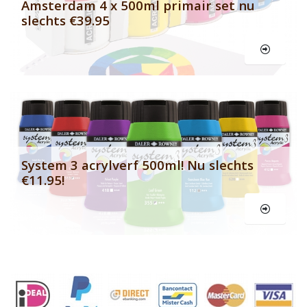
Amsterdam 4 x 500ml primair set nu
slechts €39.95
Le
System 3 acrylverf 500ml! Nu slechts
€11.95!