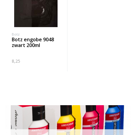
Botz
botz engobe 9048
zwart 200ml
8,25
Banner row 2
Le