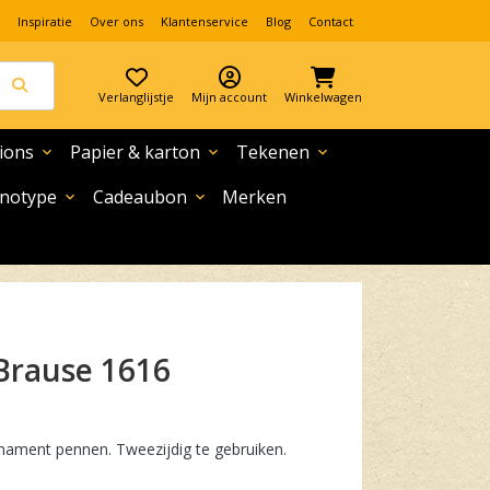
Inspiratie
Over ons
Klantenservice
Blog
Contact
Verlanglijstje
Mijn account
Winkelwagen
ions
Papier & karton
Tekenen
expand_more
expand_more
expand_more
notype
Cadeaubon
Merken
expand_more
expand_more
 Brause 1616
ament pennen. Tweezijdig te gebruiken.