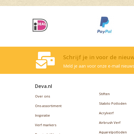
Schrijf je in voor de nieu
Meld je aan voor onze e-mail nieuws
Deva.nl
Stiften
Over ons
Stabilo Potloden
Ons assortiment
Acrylverf
Inspiratie
Airbrush Verf
Verf markers
Aquarelpotloden