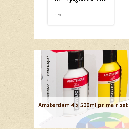
3,50
Banner row 2
Amsterdam 4 x 500ml primair set 