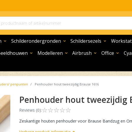
n
Schilderondergronden
Schildersezels
Workstat
expand_more
expand_more
expand_more
Beeldhouwen
Modelleren
Airbrush
Office
Cya
expand_more
expand_more
expand_more
expand_more
ders/ penpunten
Penhouder hout tweezijdig Brause 1616
Penhouder hout tweezijdig
Reviews (0):
Zeskantige houten penhouder voor Brause Bandzug en Orn
Verberg product informatie