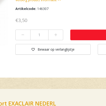
Artikelcode:
146307
€3,50
Min 1
Plus 1
Bewaar
op verlanglijstje
ort EXACLAIR NEDERL