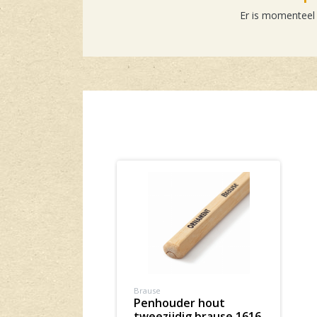
Er is momenteel
Brause
penhouder hout
tweezijdig brause 1616