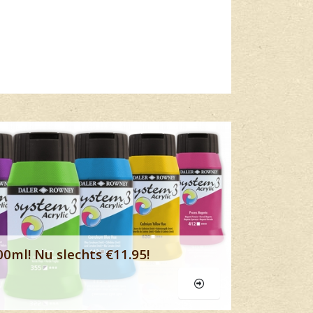
Lees meer
00ml! Nu slechts €11.95!