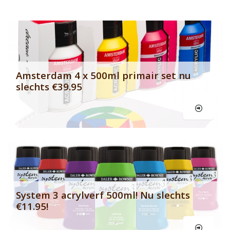
Banner row 2
Le
Amsterdam 4 x 500ml primair set nu
slechts €39.95
Le
System 3 acrylverf 500ml! Nu slechts
€11.95!