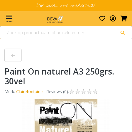
Uw idee... ons materiaal
menu
Menu
Paint On naturel A3 250grs.
30vel
Merk:
Clairefontaine
Reviews (0):