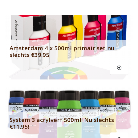
Banner row 2
Le
Amsterdam 4 x 500ml primair set nu
slechts €39.95
Le
System 3 acrylverf 500ml! Nu slechts
€11.95!