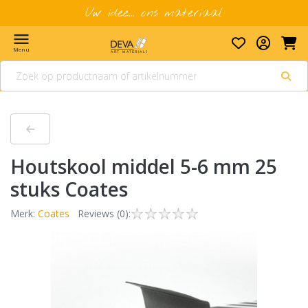
Uw idee... ons materiaal
menu
Menu
Houtskool middel 5-6 mm 25
stuks Coates
Merk:
Coates
Reviews (0):