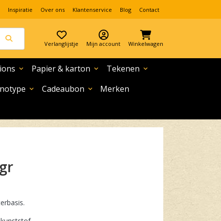
Inspiratie
Over ons
Klantenservice
Blog
Contact
Verlanglijstje
Mijn account
Winkelwagen
ions
Papier & karton
Tekenen
expand_more
expand_more
expand_more
notype
Cadeaubon
Merken
expand_more
expand_more
0gr
terbasis.
 kunststof.