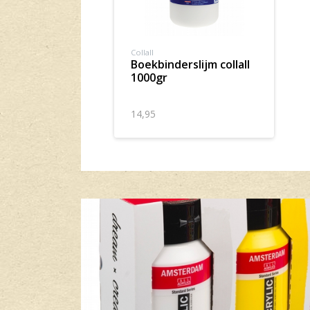
Collall
boekbinderslijm collall
1000gr
14,95
Banner row 2