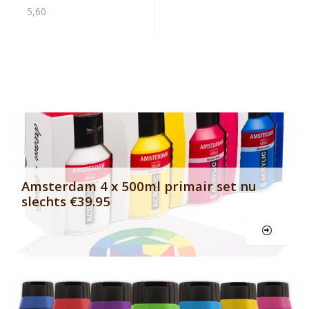
5,60
Banner row 2
Le
Amsterdam 4 x 500ml primair set nu
slechts €39.95
Le