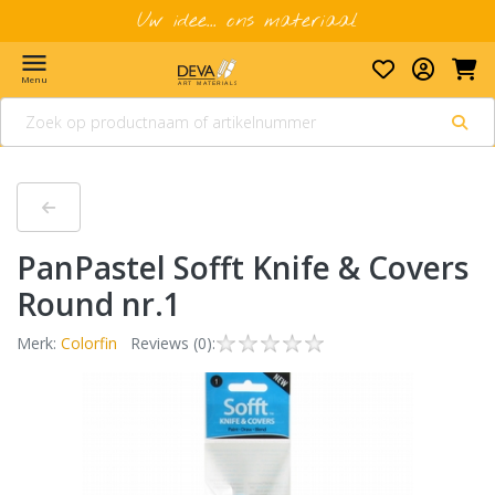
Uw idee... ons materiaal
menu
Menu
PanPastel Sofft Knife & Covers
Round nr.1
Merk:
Colorfin
Reviews (0):