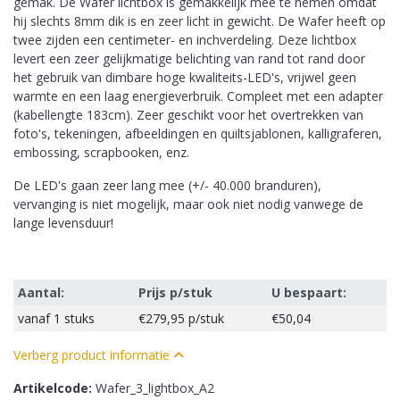
gemak. De Wafer lichtbox is gemakkelijk mee te nemen omdat
hij slechts 8mm dik is en zeer licht in gewicht. De Wafer heeft op
twee zijden een centimeter- en inchverdeling. Deze lichtbox
levert een zeer gelijkmatige belichting van rand tot rand door
het gebruik van dimbare hoge kwaliteits-LED's, vrijwel geen
warmte en een laag energieverbruik. Compleet met een adapter
(kabellengte 183cm). Zeer geschikt voor het overtrekken van
foto's, tekeningen, afbeeldingen en quiltsjablonen, kalligraferen,
embossing, scrapbooken, enz.
De LED's gaan zeer lang mee (+/- 40.000 branduren),
vervanging is niet mogelijk, maar ook niet nodig vanwege de
lange levensduur!
Aantal:
Prijs p/stuk
U bespaart:
vanaf
1 stuks
€279,95
p/stuk
€50,04
Verberg product informatie
Artikelcode:
Wafer_3_lightbox_A2