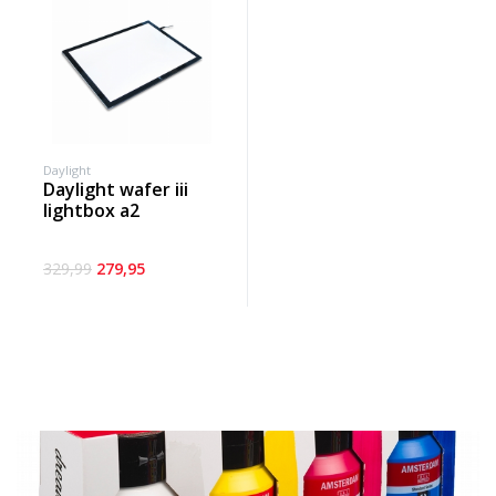
Daylight
daylight wafer iii
lightbox a2
329,99
279,95
Banner row 2
Le