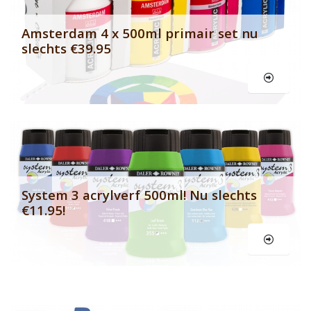
Amsterdam 4 x 500ml primair set nu
slechts €39.95
Le
System 3 acrylverf 500ml! Nu slechts
€11.95!