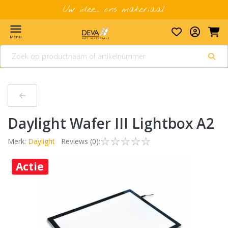
Uw idee... ons materiaal
menu
Menu
Daylight Wafer III Lightbox A2
Merk:
Daylight
Reviews (0):
Actie