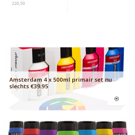
220,50
Banner row 2
Le
Amsterdam 4 x 500ml primair set nu
slechts €39.95
Le