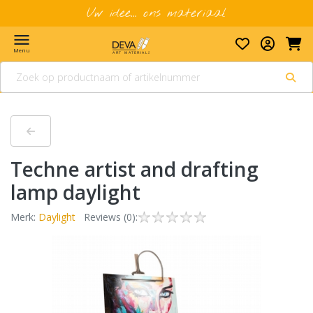
Uw idee... ons materiaal
menu
Menu
Techne artist and drafting
lamp daylight
Merk:
Daylight
Reviews (0):