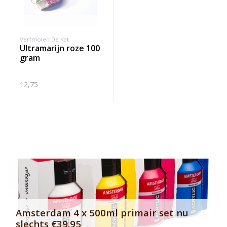
Verfmolen De Kat
ultramarijn roze 100
gram
12,75
Banner row 2
Le
Amsterdam 4 x 500ml primair set nu
slechts €39.95