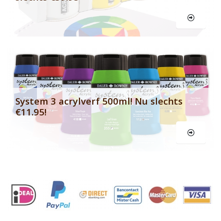
Le
System 3 acrylverf 500ml! Nu slechts
€11.95!