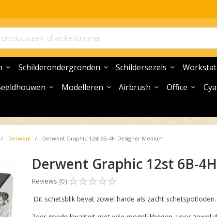
n
Schilderondergronden
Schildersezels
Workstat
expand_more
expand_more
expand_more
Beeldhouwen
Modelleren
Airbrush
Office
Cya
expand_more
expand_more
expand_more
expand_more
Derwent
Derwent Graphic 12st 6B-4H Designer Medium
Derwent Graphic 12st 6B-
Reviews (0):
Dit schetsblik bevat zowel harde als zacht schetspotloden
Zeer goede kwaliteit met vele mogelijkheden, voor zowel de