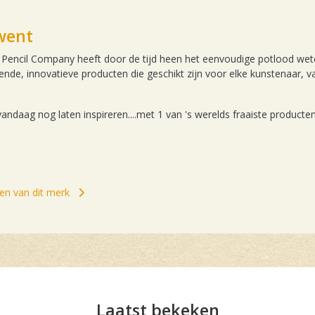
went
encil Company heeft door de tijd heen het eenvoudige potlood weten
ende, innovatieve producten die geschikt zijn voor elke kunstenaar, v
vandaag nog laten inspireren....met 1 van 's werelds fraaiste producte
elen van dit merk
Laatst bekeken