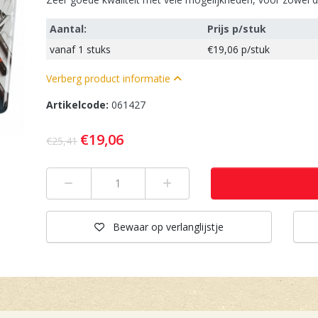
Aantal:
Prijs p/stuk
vanaf
1 stuks
€19,06
p/stuk
Verberg product informatie
Artikelcode:
061427
€19,06
€25,41
Min 1
Plus 1
Bewaar
op verlanglijstje