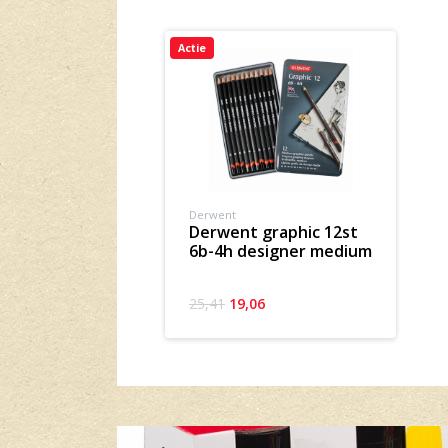
Actie
Derwent
derwent graphic 12st
6b-4h designer medium
25,41
19,06
Banner row 2