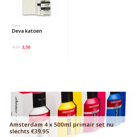
Deva
deva katoen
4,80
3,56
Banner row 2
Le
Amsterdam 4 x 500ml primair set nu
slechts €39.95