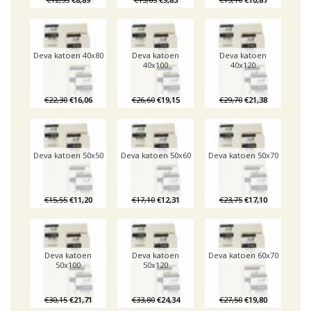
Deva katoen 40x80
Deva katoen
Deva katoen
40x100
40x120
€22,30
€16,06
€26,60
€19,15
€29,70
€21,38
Deva katoen 50x50
Deva katoen 50x60
Deva katoen 50x70
€15,55
€11,20
€17,10
€12,31
€23,75
€17,10
Deva katoen
Deva katoen
Deva katoen 60x70
50x100
50x120
€30,15
€21,71
€33,80
€24,34
€27,50
€19,80