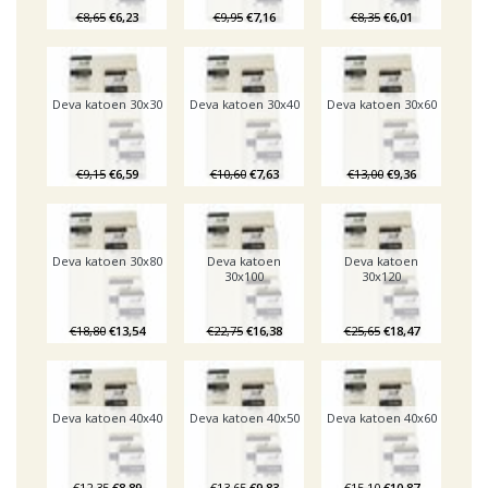
€8,65
€6,23
€9,95
€7,16
€8,35
€6,01
Deva katoen 30x30
Deva katoen 30x40
Deva katoen 30x60
€9,15
€6,59
€10,60
€7,63
€13,00
€9,36
Deva katoen 30x80
Deva katoen
Deva katoen
30x100
30x120
€18,80
€13,54
€22,75
€16,38
€25,65
€18,47
Deva katoen 40x40
Deva katoen 40x50
Deva katoen 40x60
€12,35
€8,89
€13,65
€9,83
€15,10
€10,87