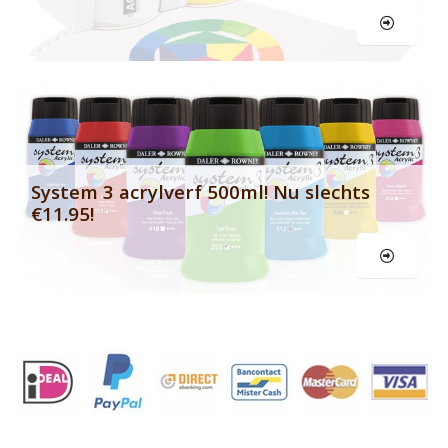
Le
System 3 acrylverf 500ml! Nu slechts
€11.95!