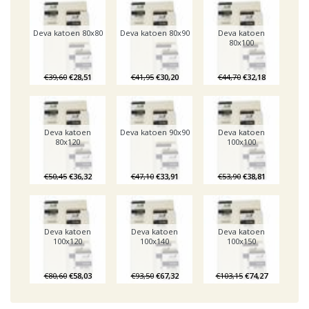
Deva katoen 80x80
Deva katoen 80x90
Deva katoen
80x100
€39,60
€28,51
€41,95
€30,20
€44,70
€32,18
Deva katoen
Deva katoen 90x90
Deva katoen
80x120
100x100
€50,45
€36,32
€47,10
€33,91
€53,90
€38,81
Deva katoen
Deva katoen
Deva katoen
100x120
100x140
100x150
€80,60
€58,03
€93,50
€67,32
€103,15
€74,27