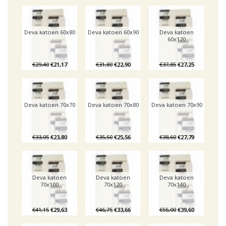
Deva katoen 60x80
Deva katoen 60x90
Deva katoen
60x120
€29,40
€21,17
€31,80
€22,90
€37,85
€27,25
Deva katoen 70x70
Deva katoen 70x80
Deva katoen 70x90
€33,05
€23,80
€35,50
€25,56
€38,60
€27,79
Deva katoen
Deva katoen
Deva katoen
70x100
70x120
70x140
€41,15
€29,63
€46,75
€33,66
€55,00
€39,60