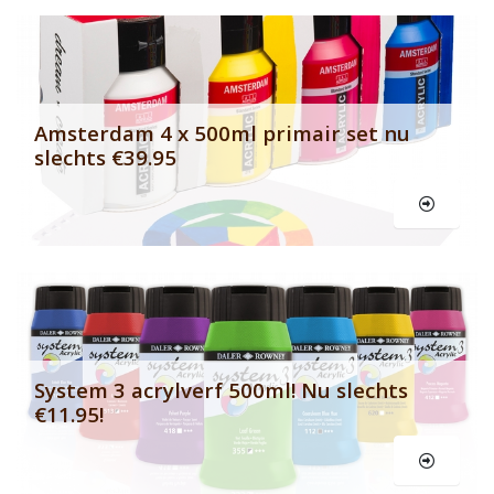
Banner row 2
Le
Amsterdam 4 x 500ml primair set nu
slechts €39.95
Le
System 3 acrylverf 500ml! Nu slechts
€11.95!