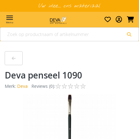
Uw idee... ons materiaal
menu
Menu
Deva penseel 1090
Merk:
Deva
Reviews (0):