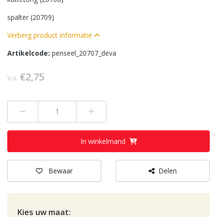
spalter (20709)
Verberg product informatie
Artikelcode:
penseel_20707_deva
€2,75
V.a.
Min 1
Plus 1
In winkelmand
Bewaar
Delen
Kies uw
maat: