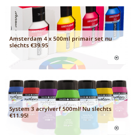
Banner row 2
Le
Amsterdam 4 x 500ml primair set nu
slechts €39.95
Le
System 3 acrylverf 500ml! Nu slechts
€11.95!