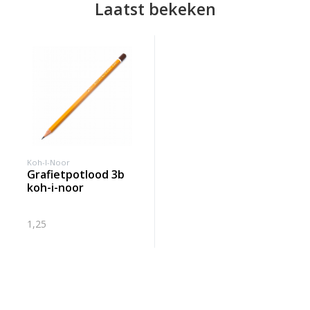
Laatst bekeken
Koh-I-Noor
grafietpotlood 3b
koh-i-noor
1,25