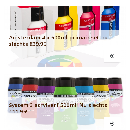
Banner row 2
Le
Amsterdam 4 x 500ml primair set nu
slechts €39.95
Le
System 3 acrylverf 500ml! Nu slechts
€11.95!