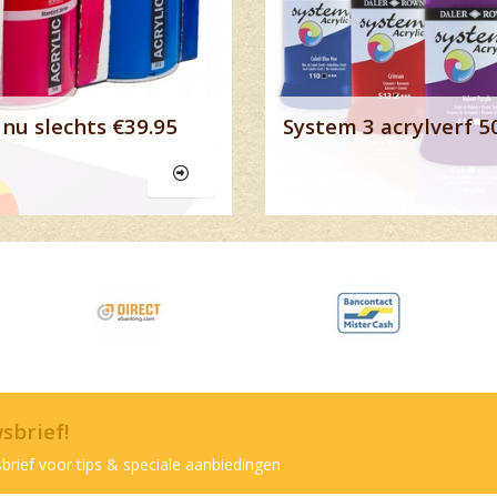
nu slechts €39.95
System 3 acrylverf 5
wsbrief!
brief voor tips & speciale aanbiedingen