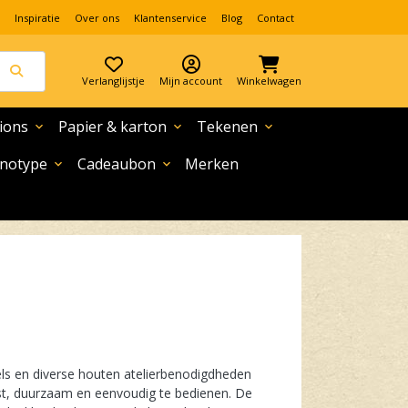
Inspiratie
Over ons
Klantenservice
Blog
Contact
Verlanglijstje
Mijn account
Winkelwagen
ions
Papier & karton
Tekenen
expand_more
expand_more
expand_more
notype
Cadeaubon
Merken
expand_more
expand_more
els en diverse houten atelierbenodigdheden
uust, duurzaam en eenvoudig te bedienen. De