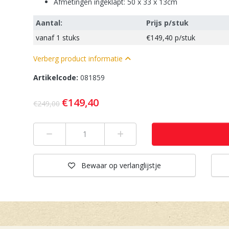
Afmetingen ingeklapt: 50 x 33 x 13cm
Aantal:
Prijs p/stuk
vanaf
1 stuks
€149,40
p/stuk
Verberg product informatie
Artikelcode:
081859
€149,40
€249,00
Min 1
Plus 1
Bewaar
op verlanglijstje