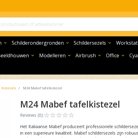
n
Schilderondergronden
Schildersezels
Workstat
expand_more
expand_more
expand_more
Beeldhouwen
Modelleren
Airbrush
Office
Cya
expand_more
expand_more
expand_more
expand_more
Kistezels
M24 Mabef tafelkistezel
M24 Mabef tafelkistezel
Reviews (0):
Het Italiaanse Mabef produceert professionele schildersez
in een superieure kwaliteit. Mabef schildersezels zijn rob