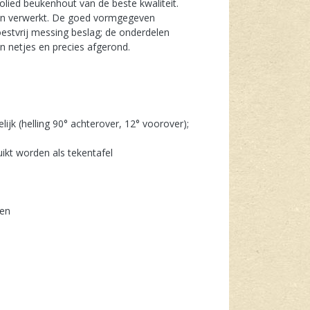
ied beukenhout van de beste kwaliteit.
n verwerkt. De goed vormgegeven
estvrij messing beslag; de onderdelen
jn netjes en precies afgerond.
lijk (helling 90° achterover, 12° voorover);
ikt worden als tekentafel
men