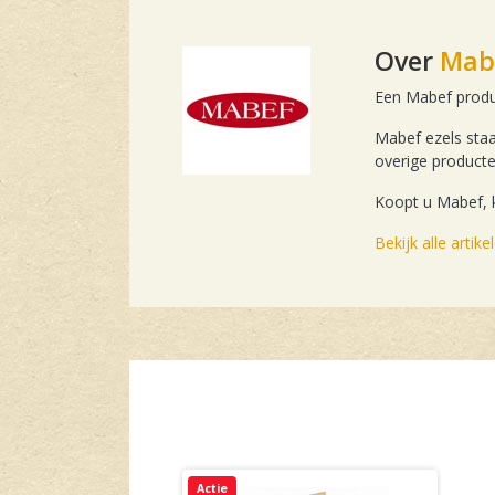
Over
Mab
Een Mabef product
Mabef ezels staa
overige producte
Koopt u Mabef, k
Bekijk alle artik
Actie