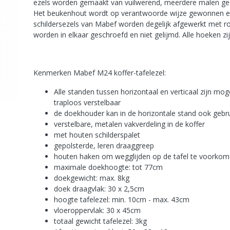
ezels worden gemaakt van vuilwerend, meerdere malen geol
Het beukenhout wordt op verantwoorde wijze gewonnen e
schildersezels van Mabef worden degelijk afgewerkt met ro
worden in elkaar geschroefd en niet gelijmd. Alle hoeken zi
Kenmerken Mabef M24 koffer-tafelezel:
Alle standen tussen horizontaal en verticaal zijn moge
traploos verstelbaar
de doekhouder kan in de horizontale stand ook gebru
verstelbare, metalen vakverdeling in de koffer
met houten schilderspalet
gepolsterde, leren draaggreep
houten haken om wegglijden op de tafel te voorko
maximale doekhoogte: tot 77cm
doekgewicht: max. 8kg
doek draagvlak: 30 x 2,5cm
hoogte tafelezel: min. 10cm - max. 43cm
vloeroppervlak: 30 x 45cm
totaal gewicht tafelezel: 3kg