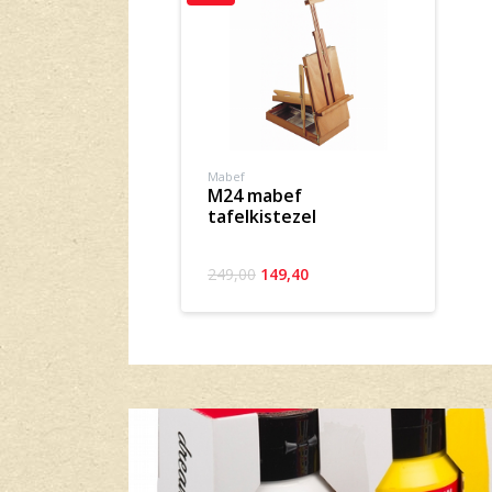
Mabef
m24 mabef
tafelkistezel
249,00
149,40
Banner row 2