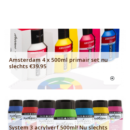
Banner row 2
Le
Amsterdam 4 x 500ml primair set nu
slechts €39.95
Le
System 3 acrylverf 500ml! Nu slechts