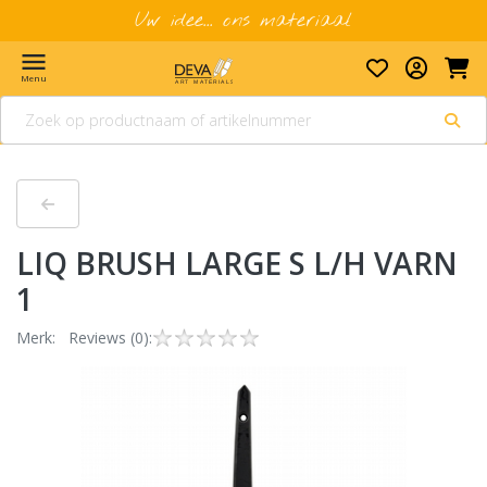
Uw idee... ons materiaal
menu
Menu
LIQ BRUSH LARGE S L/H VARN
1
Merk:
Reviews (0):