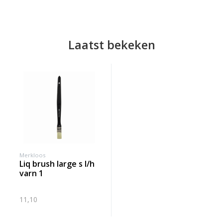
Laatst bekeken
Merkloos
liq brush large s l/h
varn 1
11,10